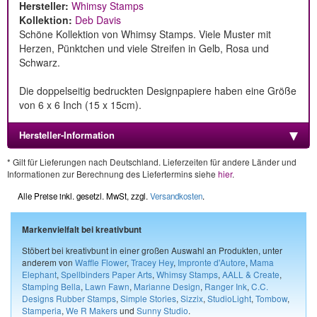
Hersteller:
Whimsy Stamps
Kollektion:
Deb Davis
Schöne Kollektion von Whimsy Stamps. Viele Muster mit
Herzen, Pünktchen und viele Streifen in Gelb, Rosa und
Schwarz.
Die doppelseitig bedruckten Designpapiere haben eine Größe
von 6 x 6 Inch (15 x 15cm).
Hersteller-Information
* Gilt für Lieferungen nach Deutschland. Lieferzeiten für andere Länder und
Informationen zur Berechnung des Liefertermins siehe
hier
.
Alle Preise inkl. gesetzl. MwSt, zzgl.
Versandkosten
.
Markenvielfalt bei kreativbunt
Stöbert bei kreativbunt in einer großen Auswahl an Produkten, unter
anderem von
Waffle Flower
,
Tracey Hey
,
Impronte d'Autore
,
Mama
Elephant
,
Spellbinders Paper Arts
,
Whimsy Stamps
,
AALL & Create
,
Stamping Bella
,
Lawn Fawn
,
Marianne Design
,
Ranger Ink
,
C.C.
Designs Rubber Stamps
,
Simple Stories
,
Sizzix
,
StudioLight
,
Tombow
,
Stamperia
,
We R Makers
und
Sunny Studio
.