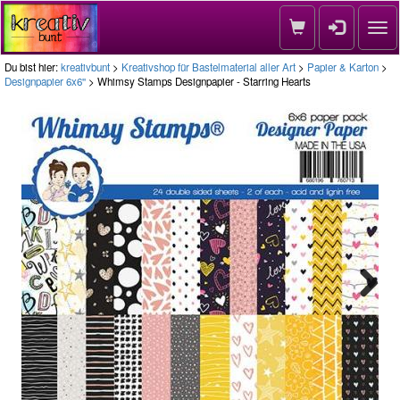
Nav
Du bist hier:
kreativbunt
>
Kreativshop für Bastelmaterial aller Art
>
Papier & Karton
>
Designpapier 6x6''
> Whimsy Stamps Designpapier - Starring Hearts
Next