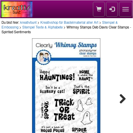
Nav
Du bist hier:
kreativbunt
>
Kreativshop für Bastelmaterial aller Art
>
Stempel &
Embossing
>
Stempel Texte & Alphabete
> Whimsy Stamps Deb Davis Clear Stamps -
Spirited Sentiments
Next