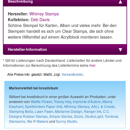
Beschreibung
Hersteller:
Whimsy Stamps
Kollektion:
Deb Davis
Schöne Stempel für Karten, Alben und vieles mehr. Bei den
Stempeln handelt es sich um Clear Stamps, die sich ohne
weitere Hilfsmittel auf einem Acrylblock montieren lassen.
Hersteller-Information
* Gilt für Lieferungen nach Deutschland. Lieferzeiten für andere Länder und
Informationen zur Berechnung des Liefertermins siehe
hier
.
Alle Preise inkl. gesetzl. MwSt, zzgl.
Versandkosten
.
Markenvielfalt bei kreativbunt
Stöbert bei kreativbunt in einer großen Auswahl an Produkten, unter
anderem von
Waffle Flower
,
Tracey Hey
,
Impronte d'Autore
,
Mama
Elephant
,
Spellbinders Paper Arts
,
Whimsy Stamps
,
AALL & Create
,
Stamping Bella
,
Lawn Fawn
,
Marianne Design
,
Ranger Ink
,
C.C.
Designs Rubber Stamps
,
Simple Stories
,
Sizzix
,
StudioLight
,
Tombow
,
Stamperia
,
We R Makers
und
Sunny Studio
.