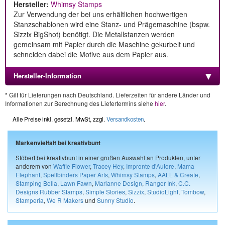
Hersteller:
Whimsy Stamps
Zur Verwendung der bei uns erhältlichen hochwertigen
Stanzschablonen wird eine Stanz- und Prägemaschine (bspw.
Sizzix BigShot) benötigt. Die Metallstanzen werden
gemeinsam mit Papier durch die Maschine gekurbelt und
schneiden dabei die Motive aus dem Papier aus.
Hersteller-Information
* Gilt für Lieferungen nach Deutschland. Lieferzeiten für andere Länder und
Informationen zur Berechnung des Liefertermins siehe
hier
.
Alle Preise inkl. gesetzl. MwSt, zzgl.
Versandkosten
.
Markenvielfalt bei kreativbunt
Stöbert bei kreativbunt in einer großen Auswahl an Produkten, unter
anderem von
Waffle Flower
,
Tracey Hey
,
Impronte d'Autore
,
Mama
Elephant
,
Spellbinders Paper Arts
,
Whimsy Stamps
,
AALL & Create
,
Stamping Bella
,
Lawn Fawn
,
Marianne Design
,
Ranger Ink
,
C.C.
Designs Rubber Stamps
,
Simple Stories
,
Sizzix
,
StudioLight
,
Tombow
,
Stamperia
,
We R Makers
und
Sunny Studio
.