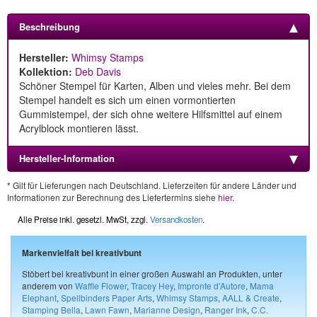
Beschreibung
Hersteller:
Whimsy Stamps
Kollektion:
Deb Davis
Schöner Stempel für Karten, Alben und vieles mehr. Bei dem
Stempel handelt es sich um einen vormontierten
Gummistempel, der sich ohne weitere Hilfsmittel auf einem
Acrylblock montieren lässt.
Hersteller-Information
* Gilt für Lieferungen nach Deutschland. Lieferzeiten für andere Länder und
Informationen zur Berechnung des Liefertermins siehe
hier
.
Alle Preise inkl. gesetzl. MwSt, zzgl.
Versandkosten
.
Markenvielfalt bei kreativbunt
Stöbert bei kreativbunt in einer großen Auswahl an Produkten, unter
anderem von
Waffle Flower
,
Tracey Hey
,
Impronte d'Autore
,
Mama
Elephant
,
Spellbinders Paper Arts
,
Whimsy Stamps
,
AALL & Create
,
Stamping Bella
,
Lawn Fawn
,
Marianne Design
,
Ranger Ink
,
C.C.