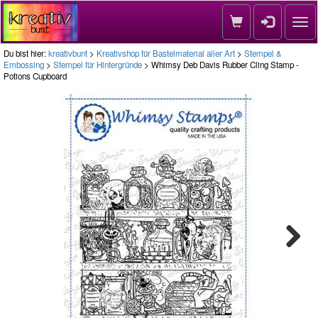
Nav
Du bist hier:
kreativbunt
>
Kreativshop für Bastelmaterial aller Art
>
Stempel &
Embossing
>
Stempel für Hintergründe
> Whimsy Deb Davis Rubber Cling Stamp -
Potions Cupboard
Next