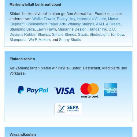
Markenvielfalt bei kreativbunt
Stöbert bei kreativbunt in einer großen Auswahl an Produkten, unter
anderem von
Waffle Flower
,
Tracey Hey
,
Impronte d'Autore
,
Mama
Elephant
,
Spellbinders Paper Arts
,
Whimsy Stamps
,
AALL & Create
,
Stamping Bella
,
Lawn Fawn
,
Marianne Design
,
Ranger Ink
,
C.C.
Designs Rubber Stamps
,
Simple Stories
,
Sizzix
,
StudioLight
,
Tombow
,
Stamperia
,
We R Makers
und
Sunny Studio
.
Einfach zahlen
Als Zahlungsarten bieten wir PayPal, Sofort, Lastschrift, Kreditkarte und
Vorkasse.
Versandkosten