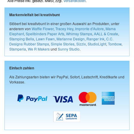
Alle Preise inkl. gesetzl. MwSt, zzgl.
Versandkosten
.
Markenvielfalt bei kreativbunt
Stöbert bei kreativbunt in einer großen Auswahl an Produkten, unter
anderem von
Waffle Flower
,
Tracey Hey
,
Impronte d'Autore
,
Mama
Elephant
,
Spellbinders Paper Arts
,
Whimsy Stamps
,
AALL & Create
,
Stamping Bella
,
Lawn Fawn
,
Marianne Design
,
Ranger Ink
,
C.C.
Designs Rubber Stamps
,
Simple Stories
,
Sizzix
,
StudioLight
,
Tombow
,
Stamperia
,
We R Makers
und
Sunny Studio
.
Einfach zahlen
Als Zahlungsarten bieten wir PayPal, Sofort, Lastschrift, Kreditkarte und
Vorkasse.