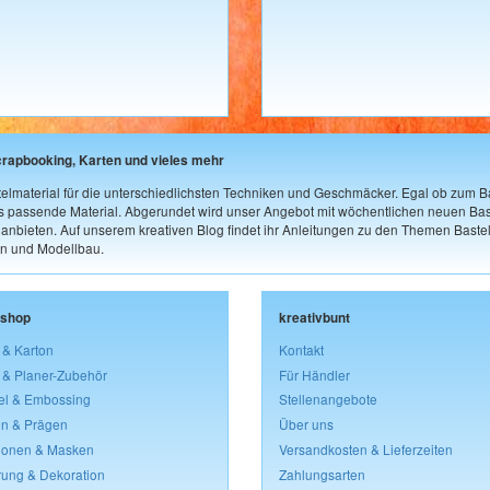
crapbooking, Karten und vieles mehr
elmaterial für die unterschiedlichsten Techniken und Geschmäcker. Egal ob zum Ba
as passende Material. Abgerundet wird unser Angebot mit wöchentlichen neuen Bast
nbieten. Auf unserem kreativen Blog findet ihr Anleitungen zu den Themen Bastel
n und Modellbau.
lshop
kreativbunt
 & Karton
Kontakt
 & Planer-Zubehör
Für Händler
el & Embossing
Stellenangebote
n & Prägen
Über uns
lonen & Masken
Versandkosten & Lieferzeiten
rung & Dekoration
Zahlungsarten