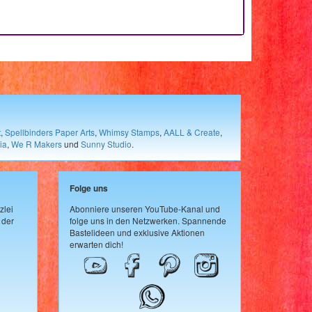
t
,
Spellbinders Paper Arts
,
Whimsy Stamps
,
AALL & Create
,
ia
,
We R Makers
und
Sunny Studio
.
Folge uns
zlei
Abonniere unseren YouTube-Kanal und
 der
folge uns in den Netzwerken. Spannende
Bastelideen und exklusive Aktionen
erwarten dich!