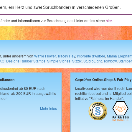
 Stern, ein Herz und zwei Spruchbänder) in verschiedenen Größen.
e Länder und Informationen zur Berechnung des Liefertermins siehe
hier
.
en, unter anderem von
Waffle Flower
,
Tracey Hey
,
Impronte d'Autore
,
Mama Elephan
C.C. Designs Rubber Stamps
,
Simple Stories
,
Sizzix
,
StudioLight
,
Tombow
,
Stamper
ndkosten
Geprüfter Online-Shop & Fair Play
dkostenfrei ab 80 EUR nach
kreativbunt wird von der it-recht kan
hland, ab 200 EUR in ausgewählte
rechtlich betreut und ist Mitglied bei
der.
Initiative "Fairness im Handel".
Mehr Infos