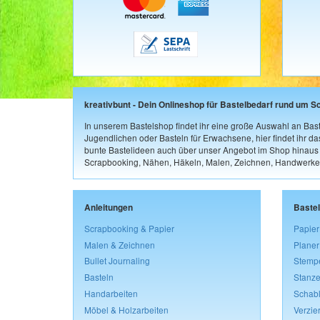
kreativbunt - Dein Onlineshop für Bastelbedarf rund um S
In unserem Bastelshop findet ihr eine große Auswahl an Bast
Jugendlichen oder Basteln für Erwachsene, hier findet ihr d
bunte Bastelideen auch über unser Angebot im Shop hinaus a
Scrapbooking, Nähen, Häkeln, Malen, Zeichnen, Handwerke
Anleitungen
Baste
Scrapbooking & Papier
Papier
Malen & Zeichnen
Planer
Bullet Journaling
Stemp
Basteln
Stanze
Handarbeiten
Schab
Möbel & Holzarbeiten
Verzie