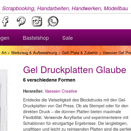
, Scrapbooking, Handarbeiten, Handwerken, Modellbau
ngen
Bastelshop
Sale
 Art
>
Werkzeug & Aufbewahrung
>
Gelli Plate & Zubehör
> Vaessen Gel Pres
Gel Druckplatten Glaube
6 verschiedene Formen
Hersteller:
Vaessen Creative
Entdecke die Vielseitigkeit des Blockdrucks mit den Gel-
Druckplatten von Gel Press. Ob als Stempel oder für den
direkten Druck – die dünnen Platten bieten maximale
Flexibilität. Verwende Acrylfarbe und experimenteiere mit
Schablonen für einzigartige Ergebnisse. Die langlebigen,
ungiftigen und leicht zu reinigenden Platten sind die perfe