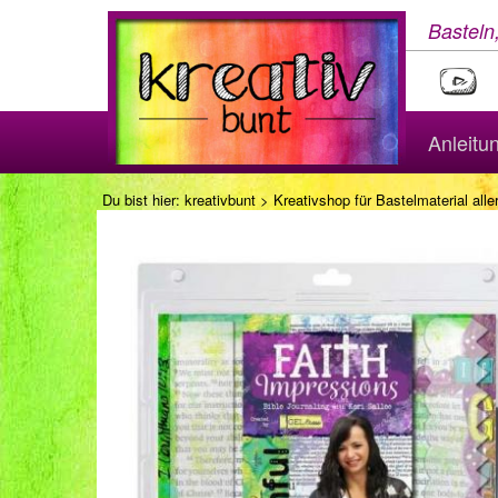
Basteln
Anleitu
Du bist hier:
kreativbunt
>
Kreativshop für Bastelmaterial aller