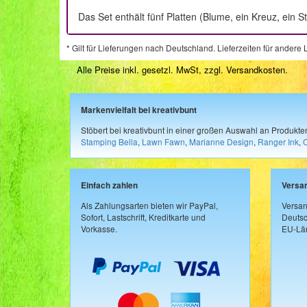
Das Set enthält fünf Platten (Blume, ein Kreuz, ein
* Gilt für Lieferungen nach Deutschland. Lieferzeiten für ander
Alle Preise inkl. gesetzl. MwSt, zzgl.
Versandkosten
.
Markenvielfalt bei kreativbunt
Stöbert bei kreativbunt in einer großen Auswahl an Produkt
Stamping Bella
,
Lawn Fawn
,
Marianne Design
,
Ranger Ink
,
Einfach zahlen
Versa
Als Zahlungsarten bieten wir PayPal,
Versan
Sofort, Lastschrift, Kreditkarte und
Deutsc
Vorkasse.
EU-Län