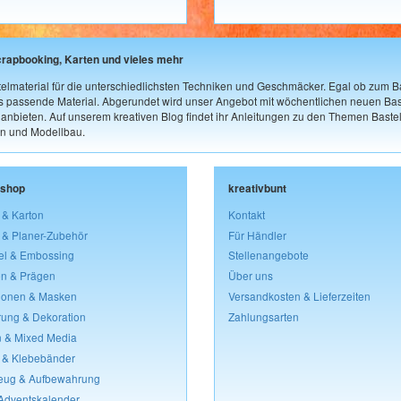
crapbooking, Karten und vieles mehr
elmaterial für die unterschiedlichsten Techniken und Geschmäcker. Egal ob zum Ba
as passende Material. Abgerundet wird unser Angebot mit wöchentlichen neuen Bast
nbieten. Auf unserem kreativen Blog findet ihr Anleitungen zu den Themen Bastel
n und Modellbau.
lshop
kreativbunt
 & Karton
Kontakt
 & Planer-Zubehör
Für Händler
el & Embossing
Stellenangebote
n & Prägen
Über uns
lonen & Masken
Versandkosten & Lieferzeiten
rung & Dekoration
Zahlungsarten
 & Mixed Media
 & Klebebänder
eug & Aufbewahrung
 Adventskalender