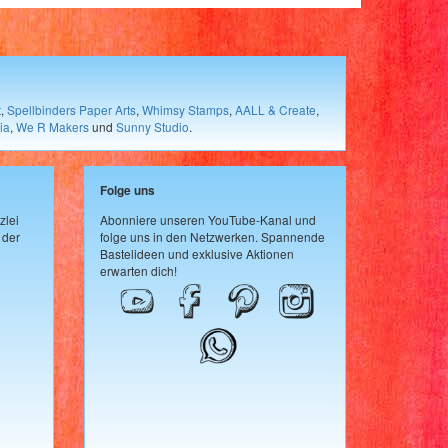
t
,
Spellbinders Paper Arts
,
Whimsy Stamps
,
AALL & Create
,
ia
,
We R Makers
und
Sunny Studio
.
Folge uns
zlei
Abonniere unseren YouTube-Kanal und
 der
folge uns in den Netzwerken. Spannende
Bastelideen und exklusive Aktionen
erwarten dich!