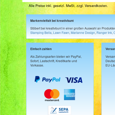
Alle Preise inkl. gesetzl. MwSt, zzgl.
Versandkosten
.
Markenvielfalt bei kreativbunt
Stöbert bei kreativbunt in einer großen Auswahl an Produkt
Stamping Bella
,
Lawn Fawn
,
Marianne Design
,
Ranger Ink
,
Einfach zahlen
Versa
Als Zahlungsarten bieten wir PayPal,
Versan
Sofort, Lastschrift, Kreditkarte und
Deutsc
Vorkasse.
EU-Län