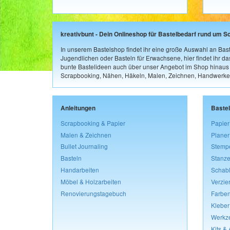
kreativbunt - Dein Onlineshop für Bastelbedarf rund um S
In unserem Bastelshop findet ihr eine große Auswahl an Bast
Jugendlichen oder Basteln für Erwachsene, hier findet ihr d
bunte Bastelideen auch über unser Angebot im Shop hinaus a
Scrapbooking, Nähen, Häkeln, Malen, Zeichnen, Handwerke
Anleitungen
Baste
Scrapbooking & Papier
Papier
Malen & Zeichnen
Planer
Bullet Journaling
Stemp
Basteln
Stanze
Handarbeiten
Schab
Möbel & Holzarbeiten
Verzie
Renovierungstagebuch
Farben
Kleber
Werkz
Kits &