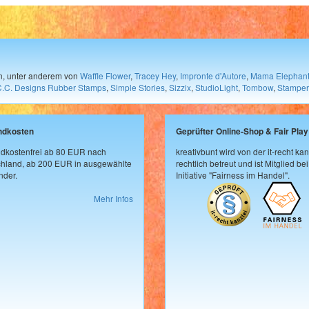
en, unter anderem von
Waffle Flower
,
Tracey Hey
,
Impronte d'Autore
,
Mama Elephan
C.C. Designs Rubber Stamps
,
Simple Stories
,
Sizzix
,
StudioLight
,
Tombow
,
Stamper
ndkosten
Geprüfter Online-Shop & Fair Play
dkostenfrei ab 80 EUR nach
kreativbunt wird von der it-recht kan
hland, ab 200 EUR in ausgewählte
rechtlich betreut und ist Mitglied bei
der.
Initiative "Fairness im Handel".
Mehr Infos