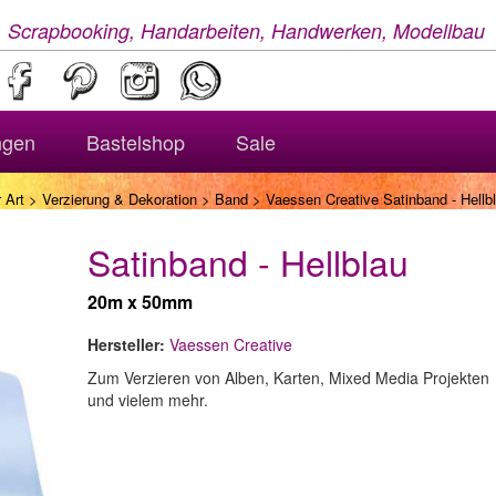
, Scrapbooking, Handarbeiten, Handwerken, Modellbau
ngen
Bastelshop
Sale
 Art
>
Verzierung & Dekoration
>
Band
> Vaessen Creative Satinband - Hellb
Satinband - Hellblau
20m x 50mm
Hersteller:
Vaessen Creative
Zum Verzieren von Alben, Karten, Mixed Media Projekten
und vielem mehr.