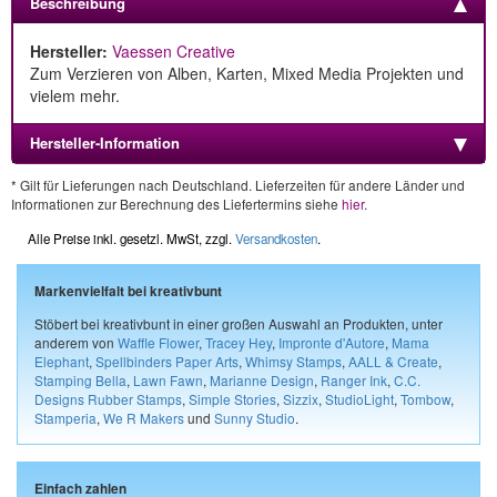
Beschreibung
Hersteller:
Vaessen Creative
Zum Verzieren von Alben, Karten, Mixed Media Projekten und
vielem mehr.
Hersteller-Information
* Gilt für Lieferungen nach Deutschland. Lieferzeiten für andere Länder und
Informationen zur Berechnung des Liefertermins siehe
hier
.
Alle Preise inkl. gesetzl. MwSt, zzgl.
Versandkosten
.
Markenvielfalt bei kreativbunt
Stöbert bei kreativbunt in einer großen Auswahl an Produkten, unter
anderem von
Waffle Flower
,
Tracey Hey
,
Impronte d'Autore
,
Mama
Elephant
,
Spellbinders Paper Arts
,
Whimsy Stamps
,
AALL & Create
,
Stamping Bella
,
Lawn Fawn
,
Marianne Design
,
Ranger Ink
,
C.C.
Designs Rubber Stamps
,
Simple Stories
,
Sizzix
,
StudioLight
,
Tombow
,
Stamperia
,
We R Makers
und
Sunny Studio
.
Einfach zahlen