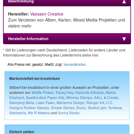
Beschreibung
Hersteller:
Vaessen Creative
Zum Verzieren von Alben, Karten, Mixed Media Projekten und
vielem mehr.
Hersteller-Information
* Gilt für Lieferungen nach Deutschland. Lieferzeiten für andere Länder und
Informationen zur Berechnung des Liefertermins siehe
hier
.
Alle Preise inkl. gesetzl. MwSt, zzgl.
Versandkosten
.
Markenvielfalt bei kreativbunt
Stöbert bei kreativbunt in einer großen Auswahl an Produkten, unter
anderem von
Waffle Flower
,
Tracey Hey
,
Impronte d'Autore
,
Mama
Elephant
,
Spellbinders Paper Arts
,
Whimsy Stamps
,
AALL & Create
,
Stamping Bella
,
Lawn Fawn
,
Marianne Design
,
Ranger Ink
,
C.C.
Designs Rubber Stamps
,
Simple Stories
,
Sizzix
,
StudioLight
,
Tombow
,
Stamperia
,
We R Makers
und
Sunny Studio
.
Einfach zahlen