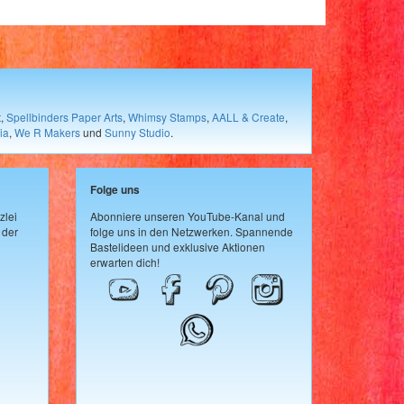
t
,
Spellbinders Paper Arts
,
Whimsy Stamps
,
AALL & Create
,
ia
,
We R Makers
und
Sunny Studio
.
Folge uns
zlei
Abonniere unseren YouTube-Kanal und
 der
folge uns in den Netzwerken. Spannende
Bastelideen und exklusive Aktionen
erwarten dich!