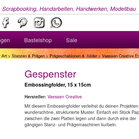
, Scrapbooking, Handarbeiten, Handwerken, Modellbau
ngen
Bastelshop
Sale
 Art
>
Stanzen & Prägen
>
Prägeschablonen & -folder
> Vaessen Creative Em
Gespenster
Embossingfolder, 15 x 15cm
Hersteller:
Vaessen Creative
Mit diesem Embossingfolder verleihst du deinen Projekten
wunderschöne, strukturierte Muster. Einfach ein Stück Pap
zwischen die zwei Platten legen und dann durch eine der
gängigen Stanz- und Prägemaschinen kurbeln.