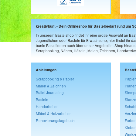
kreativbunt - Dein Onlineshop für Bastelbedarf rund um S
In unserem Bastelshop findet ihr eine große Auswahl an Bast
Jugendlichen oder Basteln für Erwachsene, hier findet ihr d
bunte Bastelideen auch über unser Angebot im Shop hinaus a
Scrapbooking, Nähen, Häkeln, Malen, Zeichnen, Handwerke
Anleitungen
Baste
Scrapbooking & Papier
Papier
Malen & Zeichnen
Planer
Bullet Journaling
Stemp
Basteln
Stanze
Handarbeiten
Schab
Möbel & Holzarbeiten
Verzie
Renovierungstagebuch
Farben
Kleber
Werkz