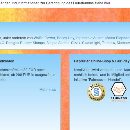
e Länder und Informationen zur Berechnung des Liefertermins siehe
hier
.
en, unter anderem von
Waffle Flower
,
Tracey Hey
,
Impronte d'Autore
,
Mama Elephan
C.C. Designs Rubber Stamps
,
Simple Stories
,
Sizzix
,
StudioLight
,
Tombow
,
Stamper
ndkosten
Geprüfter Online-Shop & Fair Play
dkostenfrei ab 80 EUR nach
kreativbunt wird von der it-recht kan
hland, ab 200 EUR in ausgewählte
rechtlich betreut und ist Mitglied bei
der.
Initiative "Fairness im Handel".
Mehr Infos