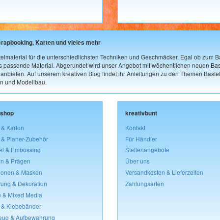
crapbooking, Karten und vieles mehr
elmaterial für die unterschiedlichsten Techniken und Geschmäcker. Egal ob zum Ba
as passende Material. Abgerundet wird unser Angebot mit wöchentlichen neuen Bast
nbieten. Auf unserem kreativen Blog findet ihr Anleitungen zu den Themen Bastel
n und Modellbau.
lshop
kreativbunt
 & Karton
Kontakt
 & Planer-Zubehör
Für Händler
el & Embossing
Stellenangebote
n & Prägen
Über uns
lonen & Masken
Versandkosten & Lieferzeiten
rung & Dekoration
Zahlungsarten
 & Mixed Media
 & Klebebänder
eug & Aufbewahrung