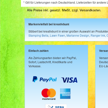
* Gilt für Lieferungen nach Deutschland. Lieferzeiten für ander
Alle Preise inkl. gesetzl. MwSt, zzgl.
Versandkosten
.
Markenvielfalt bei kreativbunt
Stöbert bei kreativbunt in einer großen Auswahl an Produkt
Stamping Bella
,
Lawn Fawn
,
Marianne Design
,
Ranger Ink
,
Einfach zahlen
Versa
Als Zahlungsarten bieten wir PayPal,
Versan
Sofort, Lastschrift, Kreditkarte und
Deutsc
Vorkasse.
EU-Län