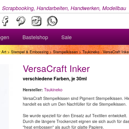
, Scrapbooking, Handarbeiten, Handwerken, Modellbau
ngen
Bastelshop
Sale
 Art
>
Stempel & Embossing
>
Stempelkissen
> Tsukineko - VersaCraft Inke
VersaCraft Inker
verschiedene Farben, je 30ml
Hersteller:
Tsukineko
VersaCraft Stempelkissen sind Pigment Stempelkissen. Hi
handelt es sich um Den Nachfüller für die Stempelkissen.
Sie wurde speziell für den Einsatz auf Textilien entwickelt.
Durch die längere Trockenzeit eignen sie sich auch für da
"heat embossen" als auch für glatte Papiere.