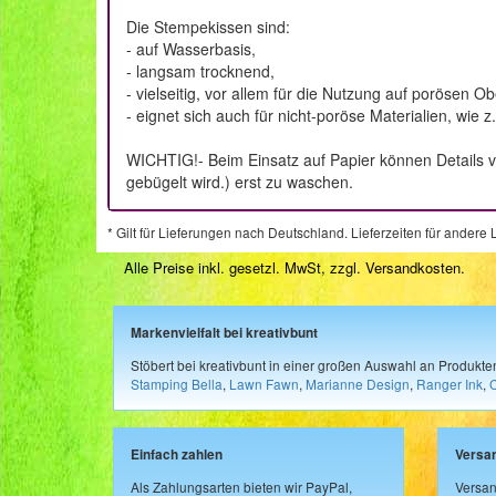
Die Stempekissen sind:
- auf Wasserbasis,
- langsam trocknend,
- vielseitig, vor allem für die Nutzung auf porösen Ob
- eignet sich auch für nicht-poröse Materialien, wie 
WICHTIG!- Beim Einsatz auf Papier können Details v
gebügelt wird.) erst zu waschen.
* Gilt für Lieferungen nach Deutschland. Lieferzeiten für ander
Alle Preise inkl. gesetzl. MwSt, zzgl.
Versandkosten
.
Markenvielfalt bei kreativbunt
Stöbert bei kreativbunt in einer großen Auswahl an Produkt
Stamping Bella
,
Lawn Fawn
,
Marianne Design
,
Ranger Ink
,
Einfach zahlen
Versa
Als Zahlungsarten bieten wir PayPal,
Versan