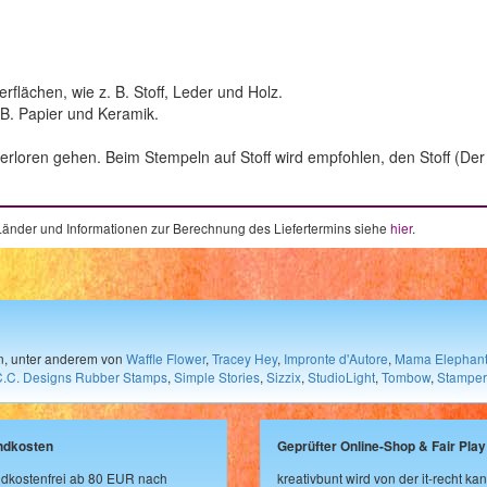
erflächen, wie z. B. Stoff, Leder und Holz.
z.B. Papier und Keramik.
erloren gehen. Beim Stempeln auf Stoff wird empfohlen, den Stoff (Der
e Länder und Informationen zur Berechnung des Liefertermins siehe
hier
.
en, unter anderem von
Waffle Flower
,
Tracey Hey
,
Impronte d'Autore
,
Mama Elephan
C.C. Designs Rubber Stamps
,
Simple Stories
,
Sizzix
,
StudioLight
,
Tombow
,
Stamper
ndkosten
Geprüfter Online-Shop & Fair Play
dkostenfrei ab 80 EUR nach
kreativbunt wird von der it-recht kan