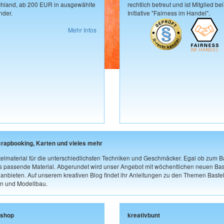
hland, ab 200 EUR in ausgewählte
rechtlich betreut und ist Mitglied bei
der.
Initiative "Fairness im Handel".
Mehr Infos
crapbooking, Karten und vieles mehr
elmaterial für die unterschiedlichsten Techniken und Geschmäcker. Egal ob zum Ba
as passende Material. Abgerundet wird unser Angebot mit wöchentlichen neuen Bast
nbieten. Auf unserem kreativen Blog findet ihr Anleitungen zu den Themen Bastel
n und Modellbau.
lshop
kreativbunt