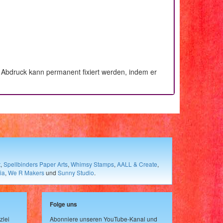
 Abdruck kann permanent fixiert werden, indem er
t
,
Spellbinders Paper Arts
,
Whimsy Stamps
,
AALL & Create
,
ia
,
We R Makers
und
Sunny Studio
.
Folge uns
zlei
Abonniere unseren YouTube-Kanal und