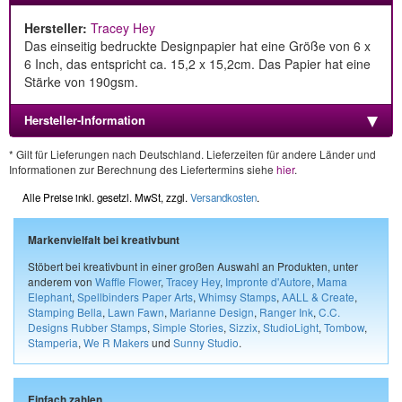
Hersteller:
Tracey Hey
Das einseitig bedruckte Designpapier hat eine Größe von 6 x
6 Inch, das entspricht ca. 15,2 x 15,2cm. Das Papier hat eine
Stärke von 190gsm.
Hersteller-Information
* Gilt für Lieferungen nach Deutschland. Lieferzeiten für andere Länder und
Informationen zur Berechnung des Liefertermins siehe
hier
.
Alle Preise inkl. gesetzl. MwSt, zzgl.
Versandkosten
.
Markenvielfalt bei kreativbunt
Stöbert bei kreativbunt in einer großen Auswahl an Produkten, unter
anderem von
Waffle Flower
,
Tracey Hey
,
Impronte d'Autore
,
Mama
Elephant
,
Spellbinders Paper Arts
,
Whimsy Stamps
,
AALL & Create
,
Stamping Bella
,
Lawn Fawn
,
Marianne Design
,
Ranger Ink
,
C.C.
Designs Rubber Stamps
,
Simple Stories
,
Sizzix
,
StudioLight
,
Tombow
,
Stamperia
,
We R Makers
und
Sunny Studio
.
Einfach zahlen