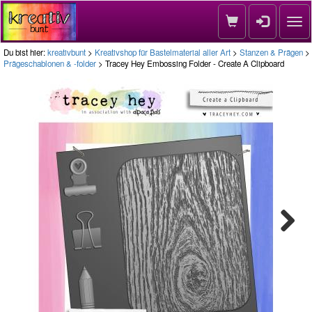
Nav
Du bist hier:
kreativbunt
>
Kreativshop für Bastelmaterial aller Art
>
Stanzen & Prägen
>
Prägeschablonen & -folder
> Tracey Hey Embossing Folder - Create A Clipboard
Next