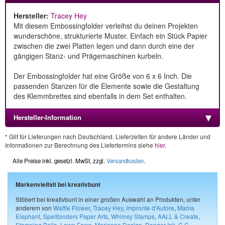
Hersteller:
Tracey Hey
Mit diesem Embossingfolder verleihst du deinen Projekten
wunderschöne, strukturierte Muster. Einfach ein Stück Papier
zwischen die zwei Platten legen und dann durch eine der
gängigen Stanz- und Prägemaschinen kurbeln.
Der Embossingfolder hat eine Größe von 6 x 6 Inch. Die
passenden Stanzen für die Elemente sowie die Gestaltung
des Klemmbrettes sind ebenfalls in dem Set enthalten.
Hersteller-Information
* Gilt für Lieferungen nach Deutschland. Lieferzeiten für andere Länder und
Informationen zur Berechnung des Liefertermins siehe
hier
.
Alle Preise inkl. gesetzl. MwSt, zzgl.
Versandkosten
.
Markenvielfalt bei kreativbunt
Stöbert bei kreativbunt in einer großen Auswahl an Produkten, unter
anderem von
Waffle Flower
,
Tracey Hey
,
Impronte d'Autore
,
Mama
Elephant
,
Spellbinders Paper Arts
,
Whimsy Stamps
,
AALL & Create
,
Stamping Bella
,
Lawn Fawn
,
Marianne Design
,
Ranger Ink
,
C.C.