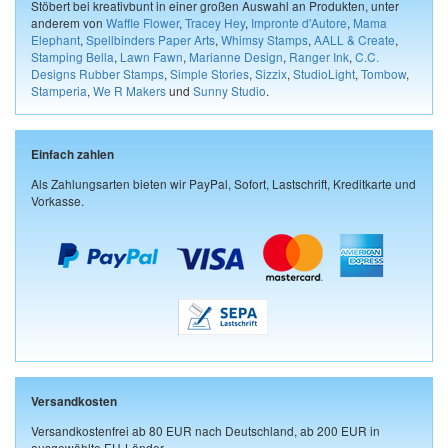
Stöbert bei kreativbunt in einer großen Auswahl an Produkten, unter
anderem von
Waffle Flower
,
Tracey Hey
,
Impronte d'Autore
,
Mama
Elephant
,
Spellbinders Paper Arts
,
Whimsy Stamps
,
AALL & Create
,
Stamping Bella
,
Lawn Fawn
,
Marianne Design
,
Ranger Ink
,
C.C.
Designs Rubber Stamps
,
Simple Stories
,
Sizzix
,
StudioLight
,
Tombow
,
Stamperia
,
We R Makers
und
Sunny Studio
.
Einfach zahlen
Als Zahlungsarten bieten wir PayPal, Sofort, Lastschrift, Kreditkarte und
Vorkasse.
Versandkosten
Versandkostenfrei ab 80 EUR nach Deutschland, ab 200 EUR in
ausgewählte EU-Länder.