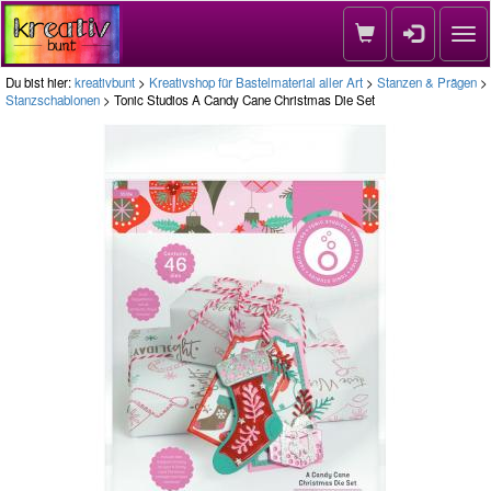
Nav
Du bist hier:
kreativbunt
>
Kreativshop für Bastelmaterial aller Art
>
Stanzen & Prägen
>
Stanzschablonen
> Tonic Studios A Candy Cane Christmas Die Set