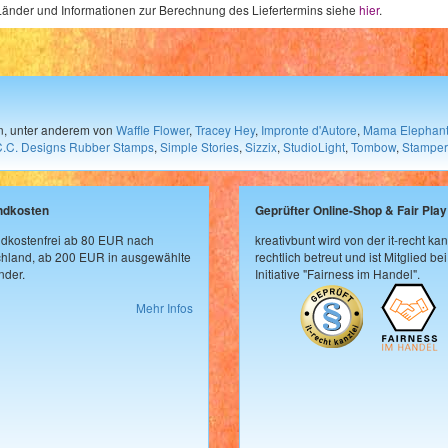
e Länder und Informationen zur Berechnung des Liefertermins siehe
hier
.
en, unter anderem von
Waffle Flower
,
Tracey Hey
,
Impronte d'Autore
,
Mama Elephan
C.C. Designs Rubber Stamps
,
Simple Stories
,
Sizzix
,
StudioLight
,
Tombow
,
Stamper
ndkosten
Geprüfter Online-Shop & Fair Play
dkostenfrei ab 80 EUR nach
kreativbunt wird von der it-recht kan
hland, ab 200 EUR in ausgewählte
rechtlich betreut und ist Mitglied bei
der.
Initiative "Fairness im Handel".
Mehr Infos