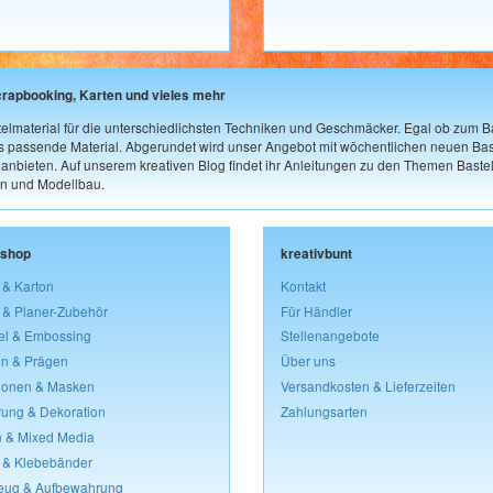
crapbooking, Karten und vieles mehr
elmaterial für die unterschiedlichsten Techniken und Geschmäcker. Egal ob zum Ba
as passende Material. Abgerundet wird unser Angebot mit wöchentlichen neuen Bast
nbieten. Auf unserem kreativen Blog findet ihr Anleitungen zu den Themen Bastel
n und Modellbau.
lshop
kreativbunt
 & Karton
Kontakt
 & Planer-Zubehör
Für Händler
el & Embossing
Stellenangebote
n & Prägen
Über uns
lonen & Masken
Versandkosten & Lieferzeiten
rung & Dekoration
Zahlungsarten
 & Mixed Media
 & Klebebänder
eug & Aufbewahrung