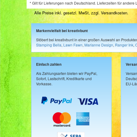
* Gilt für Lieferungen nach Deutschland. Lieferzeiten für ander
Alle Preise inkl. gesetzl. MwSt, zzgl.
Versandkosten
.
Markenvielfalt bei kreativbunt
Stöbert bei kreativbunt in einer großen Auswahl an Produkt
Stamping Bella
,
Lawn Fawn
,
Marianne Design
,
Ranger Ink
,
Einfach zahlen
Versa
Als Zahlungsarten bieten wir PayPal,
Versan
Sofort, Lastschrift, Kreditkarte und
Deutsc
Vorkasse.
EU-Län