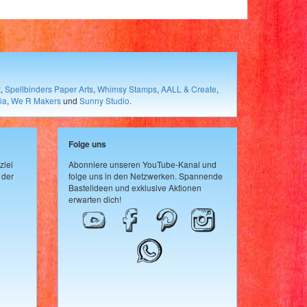
t
,
Spellbinders Paper Arts
,
Whimsy Stamps
,
AALL & Create
,
ia
,
We R Makers
und
Sunny Studio
.
Folge uns
zlei
Abonniere unseren YouTube-Kanal und
 der
folge uns in den Netzwerken. Spannende
Bastelideen und exklusive Aktionen
erwarten dich!