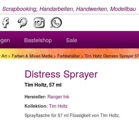
, Scrapbooking, Handarbeiten, Handwerken, Modellbau
ngen
Bastelshop
Sale
 Art
>
Farben & Mixed Media
>
Farbbehälter
> Tim Holtz Distress Sprayer 57
Distress Sprayer
Tim Holtz, 57 ml
Hersteller:
Ranger Ink
Kollektion:
Tim Holtz
Sprayflasche für 57 ml Flüssigkeit von Tim Holtz.