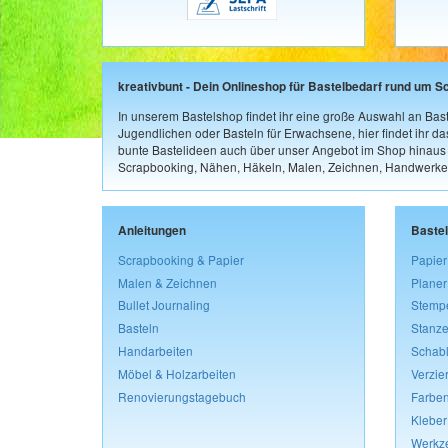
kreativbunt - Dein Onlineshop für Bastelbedarf rund um S
In unserem Bastelshop findet ihr eine große Auswahl an Bast
Jugendlichen oder Basteln für Erwachsene, hier findet ihr d
bunte Bastelideen auch über unser Angebot im Shop hinaus a
Scrapbooking, Nähen, Häkeln, Malen, Zeichnen, Handwerke
Anleitungen
Baste
Scrapbooking & Papier
Papier
Malen & Zeichnen
Planer
Bullet Journaling
Stemp
Basteln
Stanze
Handarbeiten
Schab
Möbel & Holzarbeiten
Verzie
Renovierungstagebuch
Farben
Kleber
Werkz