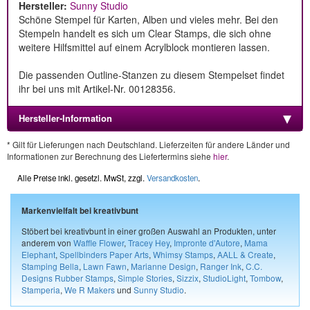
Hersteller:
Sunny Studio
Schöne Stempel für Karten, Alben und vieles mehr. Bei den
Stempeln handelt es sich um Clear Stamps, die sich ohne
weitere Hilfsmittel auf einem Acrylblock montieren lassen.
Die passenden Outline-Stanzen zu diesem Stempelset findet
ihr bei uns mit Artikel-Nr. 00128356.
Hersteller-Information
* Gilt für Lieferungen nach Deutschland. Lieferzeiten für andere Länder und
Informationen zur Berechnung des Liefertermins siehe
hier
.
Alle Preise inkl. gesetzl. MwSt, zzgl.
Versandkosten
.
Markenvielfalt bei kreativbunt
Stöbert bei kreativbunt in einer großen Auswahl an Produkten, unter
anderem von
Waffle Flower
,
Tracey Hey
,
Impronte d'Autore
,
Mama
Elephant
,
Spellbinders Paper Arts
,
Whimsy Stamps
,
AALL & Create
,
Stamping Bella
,
Lawn Fawn
,
Marianne Design
,
Ranger Ink
,
C.C.
Designs Rubber Stamps
,
Simple Stories
,
Sizzix
,
StudioLight
,
Tombow
,
Stamperia
,
We R Makers
und
Sunny Studio
.