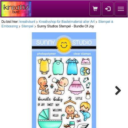
Nav
Du bist hier:
kreativbunt
>
Kreativshop für Bastelmaterial aller Art
>
Stempel &
Embossing
>
Stempel
> Sunny Studios Stempel - Bundle Of Joy
Next