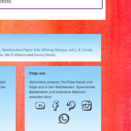
128350.
t
,
Spellbinders Paper Arts
,
Whimsy Stamps
,
AALL & Create
,
ia
,
We R Makers
und
Sunny Studio
.
Folge uns
zlei
Abonniere unseren YouTube-Kanal und
 der
folge uns in den Netzwerken. Spannende
Bastelideen und exklusive Aktionen
erwarten dich!