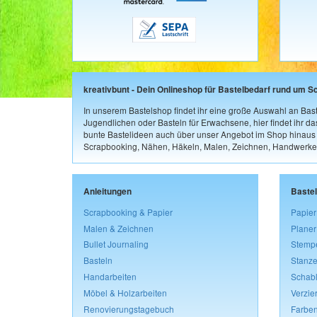
kreativbunt - Dein Onlineshop für Bastelbedarf rund um S
In unserem Bastelshop findet ihr eine große Auswahl an Bast
Jugendlichen oder Basteln für Erwachsene, hier findet ihr d
bunte Bastelideen auch über unser Angebot im Shop hinaus a
Scrapbooking, Nähen, Häkeln, Malen, Zeichnen, Handwerke
Anleitungen
Baste
Scrapbooking & Papier
Papier
Malen & Zeichnen
Planer
Bullet Journaling
Stemp
Basteln
Stanze
Handarbeiten
Schab
Möbel & Holzarbeiten
Verzie
Renovierungstagebuch
Farben