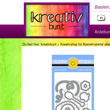
Basteln
Anleitu
Du bist hier:
kreativbunt
>
Kreativshop für Bastelmaterial aller