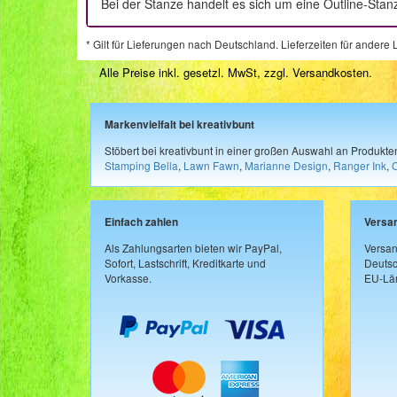
Bei der Stanze handelt es sich um eine Outline-St
* Gilt für Lieferungen nach Deutschland. Lieferzeiten für ander
Alle Preise inkl. gesetzl. MwSt, zzgl.
Versandkosten
.
Markenvielfalt bei kreativbunt
Stöbert bei kreativbunt in einer großen Auswahl an Produkt
Stamping Bella
,
Lawn Fawn
,
Marianne Design
,
Ranger Ink
,
Einfach zahlen
Versa
Als Zahlungsarten bieten wir PayPal,
Versan
Sofort, Lastschrift, Kreditkarte und
Deutsc
Vorkasse.
EU-Län