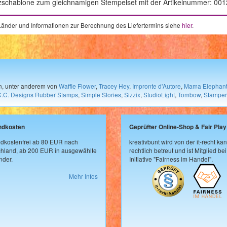
anzschablone zum gleichnamigen Stempelset mit der Artikelnummer: 00
e Länder und Informationen zur Berechnung des Liefertermins siehe
hier
.
en, unter anderem von
Waffle Flower
,
Tracey Hey
,
Impronte d'Autore
,
Mama Elephan
C.C. Designs Rubber Stamps
,
Simple Stories
,
Sizzix
,
StudioLight
,
Tombow
,
Stamper
ndkosten
Geprüfter Online-Shop & Fair Play
dkostenfrei ab 80 EUR nach
kreativbunt wird von der it-recht kan
hland, ab 200 EUR in ausgewählte
rechtlich betreut und ist Mitglied bei
der.
Initiative "Fairness im Handel".
Mehr Infos