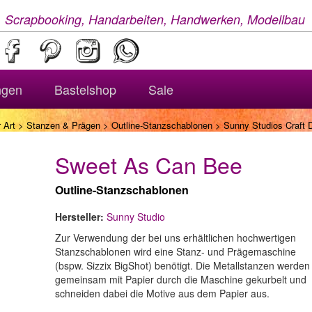
, Scrapbooking, Handarbeiten, Handwerken, Modellbau
ngen
Bastelshop
Sale
 Art
>
Stanzen & Prägen
>
Outline-Stanzschablonen
> Sunny Studios Craft 
Sweet As Can Bee
Outline-Stanzschablonen
Hersteller:
Sunny Studio
Zur Verwendung der bei uns erhältlichen hochwertigen
Stanzschablonen wird eine Stanz- und Prägemaschine
(bspw. Sizzix BigShot) benötigt. Die Metallstanzen werden
gemeinsam mit Papier durch die Maschine gekurbelt und
schneiden dabei die Motive aus dem Papier aus.