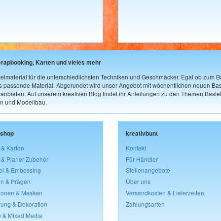
crapbooking, Karten und vieles mehr
elmaterial für die unterschiedlichsten Techniken und Geschmäcker. Egal ob zum Ba
as passende Material. Abgerundet wird unser Angebot mit wöchentlichen neuen Bast
nbieten. Auf unserem kreativen Blog findet ihr Anleitungen zu den Themen Bastel
n und Modellbau.
lshop
kreativbunt
 & Karton
Kontakt
 & Planer-Zubehör
Für Händler
el & Embossing
Stellenangebote
n & Prägen
Über uns
lonen & Masken
Versandkosten & Lieferzeiten
rung & Dekoration
Zahlungsarten
 & Mixed Media