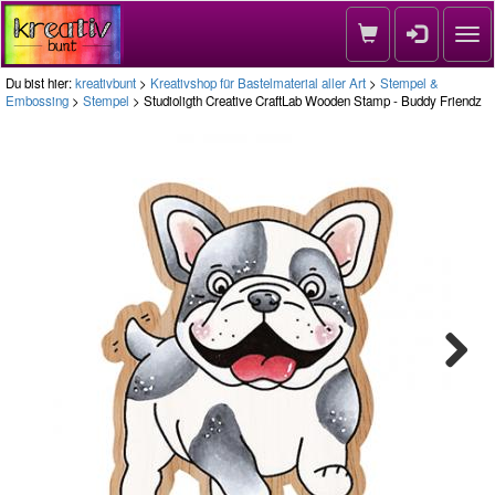
Nav
Du bist hier:
kreativbunt
>
Kreativshop für Bastelmaterial aller Art
>
Stempel &
Embossing
>
Stempel
> Studioligth Creative CraftLab Wooden Stamp - Buddy Friendz
Next