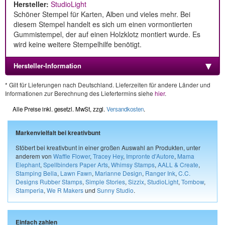
Hersteller:
StudioLight
Schöner Stempel für Karten, Alben und vieles mehr. Bei
diesem Stempel handelt es sich um einen vormontierten
Gummistempel, der auf einen Holzklotz montiert wurde. Es
wird keine weitere Stempelhilfe benötigt.
Hersteller-Information
* Gilt für Lieferungen nach Deutschland. Lieferzeiten für andere Länder und
Informationen zur Berechnung des Liefertermins siehe
hier
.
Alle Preise inkl. gesetzl. MwSt, zzgl.
Versandkosten
.
Markenvielfalt bei kreativbunt
Stöbert bei kreativbunt in einer großen Auswahl an Produkten, unter
anderem von
Waffle Flower
,
Tracey Hey
,
Impronte d'Autore
,
Mama
Elephant
,
Spellbinders Paper Arts
,
Whimsy Stamps
,
AALL & Create
,
Stamping Bella
,
Lawn Fawn
,
Marianne Design
,
Ranger Ink
,
C.C.
Designs Rubber Stamps
,
Simple Stories
,
Sizzix
,
StudioLight
,
Tombow
,
Stamperia
,
We R Makers
und
Sunny Studio
.
Einfach zahlen