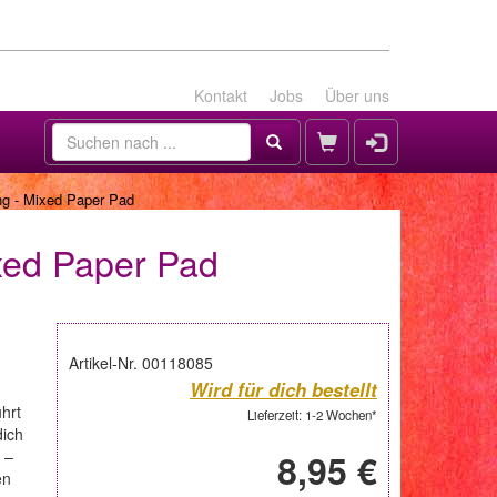
Kontakt
Jobs
Über uns
ng - Mixed Paper Pad
xed Paper Pad
Artikel-Nr. 00118085
Wird für dich bestellt
hrt
Lieferzeit: 1-2 Wochen*
dich
 –
8,95 €
en