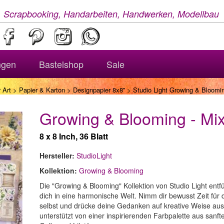
, Scrapbooking, Handarbeiten, Handwerken, Modellbau
ngen
Bastelshop
Sale
 Art
>
Papier & Karton
>
Designpapier 8x8''
> Studio Light Growing & Bloomi
Growing & Blooming - Mi
8 x 8 Inch, 36 Blatt
Hersteller:
StudioLight
Kollektion:
Growing & Blooming
Die "Growing & Blooming" Kollektion von Studio Light entfü
dich in eine harmonische Welt. Nimm dir bewusst Zeit für 
selbst und drücke deine Gedanken auf kreative Weise aus
unterstützt von einer inspirierenden Farbpalette aus sanft