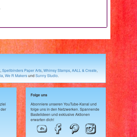
.
t
,
Spellbinders Paper Arts
,
Whimsy Stamps
,
AALL & Create
,
ia
,
We R Makers
und
Sunny Studio
.
Folge uns
zlei
Abonniere unseren YouTube-Kanal und
 der
folge uns in den Netzwerken. Spannende
Bastelideen und exklusive Aktionen
erwarten dich!