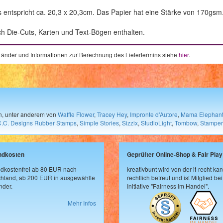
 entspricht ca. 20,3 x 20,3cm. Das Papier hat eine Stärke von 170gsm
h Die-Cuts, Karten und Text-Bögen enthalten.
e Länder und Informationen zur Berechnung des Liefertermins siehe
hier
.
en, unter anderem von
Waffle Flower
,
Tracey Hey
,
Impronte d'Autore
,
Mama Elephan
C.C. Designs Rubber Stamps
,
Simple Stories
,
Sizzix
,
StudioLight
,
Tombow
,
Stamper
ndkosten
Geprüfter Online-Shop & Fair Play
dkostenfrei ab 80 EUR nach
kreativbunt wird von der it-recht kan
hland, ab 200 EUR in ausgewählte
rechtlich betreut und ist Mitglied bei
der.
Initiative "Fairness im Handel".
Mehr Infos