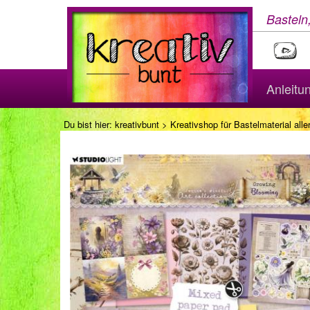
Basteln
Anleitu
Du bist hier:
kreativbunt
>
Kreativshop für Bastelmaterial aller