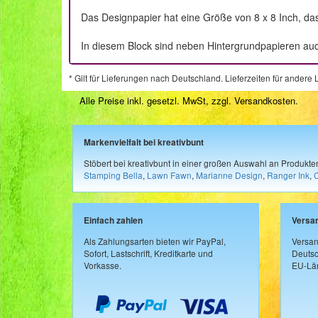
Das Designpapier hat eine Größe von 8 x 8 Inch, das
In diesem Block sind neben Hintergrundpapieren auc
* Gilt für Lieferungen nach Deutschland. Lieferzeiten für ander
Alle Preise inkl. gesetzl. MwSt, zzgl.
Versandkosten
.
Markenvielfalt bei kreativbunt
Stöbert bei kreativbunt in einer großen Auswahl an Produkt
Stamping Bella
,
Lawn Fawn
,
Marianne Design
,
Ranger Ink
,
Einfach zahlen
Versa
Als Zahlungsarten bieten wir PayPal,
Versan
Sofort, Lastschrift, Kreditkarte und
Deutsc
Vorkasse.
EU-Län