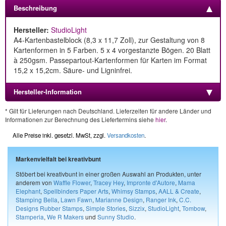
Beschreibung
Hersteller:
StudioLight
A4-Kartenbastelblock (8,3 x 11,7 Zoll), zur Gestaltung von 8
Kartenformen in 5 Farben. 5 x 4 vorgestanzte Bögen. 20 Blatt
à 250gsm. Passepartout-Kartenformen für Karten im Format
15,2 x 15,2cm. Säure- und Ligninfrei.
Hersteller-Information
* Gilt für Lieferungen nach Deutschland. Lieferzeiten für andere Länder und
Informationen zur Berechnung des Liefertermins siehe
hier
.
Alle Preise inkl. gesetzl. MwSt, zzgl.
Versandkosten
.
Markenvielfalt bei kreativbunt
Stöbert bei kreativbunt in einer großen Auswahl an Produkten, unter
anderem von
Waffle Flower
,
Tracey Hey
,
Impronte d'Autore
,
Mama
Elephant
,
Spellbinders Paper Arts
,
Whimsy Stamps
,
AALL & Create
,
Stamping Bella
,
Lawn Fawn
,
Marianne Design
,
Ranger Ink
,
C.C.
Designs Rubber Stamps
,
Simple Stories
,
Sizzix
,
StudioLight
,
Tombow
,
Stamperia
,
We R Makers
und
Sunny Studio
.