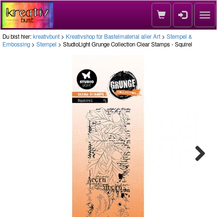
Nav
Du bist hier:
kreativbunt
>
Kreativshop für Bastelmaterial aller Art
>
Stempel &
Embossing
>
Stempel
> StudioLight Grunge Collection Clear Stamps - Squirel
Next