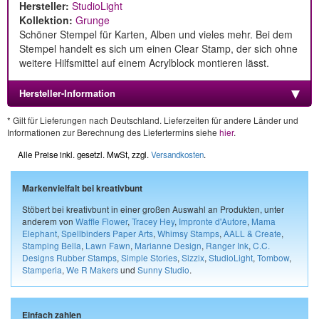
Hersteller:
StudioLight
Kollektion:
Grunge
Schöner Stempel für Karten, Alben und vieles mehr. Bei dem
Stempel handelt es sich um einen Clear Stamp, der sich ohne
weitere Hilfsmittel auf einem Acrylblock montieren lässt.
Hersteller-Information
* Gilt für Lieferungen nach Deutschland. Lieferzeiten für andere Länder und
Informationen zur Berechnung des Liefertermins siehe
hier
.
Alle Preise inkl. gesetzl. MwSt, zzgl.
Versandkosten
.
Markenvielfalt bei kreativbunt
Stöbert bei kreativbunt in einer großen Auswahl an Produkten, unter
anderem von
Waffle Flower
,
Tracey Hey
,
Impronte d'Autore
,
Mama
Elephant
,
Spellbinders Paper Arts
,
Whimsy Stamps
,
AALL & Create
,
Stamping Bella
,
Lawn Fawn
,
Marianne Design
,
Ranger Ink
,
C.C.
Designs Rubber Stamps
,
Simple Stories
,
Sizzix
,
StudioLight
,
Tombow
,
Stamperia
,
We R Makers
und
Sunny Studio
.
Einfach zahlen