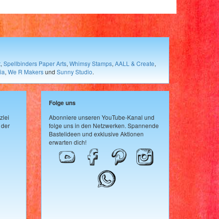
t
,
Spellbinders Paper Arts
,
Whimsy Stamps
,
AALL & Create
,
ia
,
We R Makers
und
Sunny Studio
.
Folge uns
zlei
Abonniere unseren YouTube-Kanal und
 der
folge uns in den Netzwerken. Spannende
Bastelideen und exklusive Aktionen
erwarten dich!