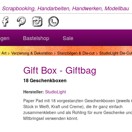
, Scrapbooking, Handarbeiten, Handwerken, Modellbau
ngen
Bastelshop
Sale
 Art
>
Verzierung & Dekoration
>
Stanzbögen & Die-cut
> StudioLight Die-Cut
Gift Box - Giftbag
18 Geschenkboxen
Hersteller:
StudioLight
Paper Pad mit 18 vorgestanzten Geschenkboxen (jeweils 
Stück in Weiß, Kraft und Creme), die ihr ganz einfach
zusammenkleben und als Rohling für eure Geschenke un
MItbringsel verwenden könnt.