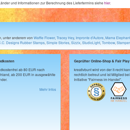
e Länder und Informationen zur Berechnung des Liefertermins siehe
hier
.
en, unter anderem von
Waffle Flower
,
Tracey Hey
,
Impronte d'Autore
,
Mama Elephan
C.C. Designs Rubber Stamps
,
Simple Stories
,
Sizzix
,
StudioLight
,
Tombow
,
Stamper
ndkosten
Geprüfter Online-Shop & Fair Play
dkostenfrei ab 80 EUR nach
kreativbunt wird von der it-recht kan
hland, ab 200 EUR in ausgewählte
rechtlich betreut und ist Mitglied bei
der.
Initiative "Fairness im Handel".
Mehr Infos