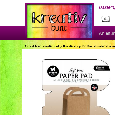
Basteln
Anleitu
Du bist hier:
kreativbunt
>
Kreativshop für Bastelmaterial aller