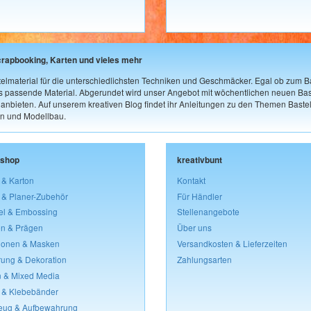
crapbooking, Karten und vieles mehr
elmaterial für die unterschiedlichsten Techniken und Geschmäcker. Egal ob zum Ba
as passende Material. Abgerundet wird unser Angebot mit wöchentlichen neuen Bast
nbieten. Auf unserem kreativen Blog findet ihr Anleitungen zu den Themen Bastel
n und Modellbau.
lshop
kreativbunt
 & Karton
Kontakt
 & Planer-Zubehör
Für Händler
el & Embossing
Stellenangebote
n & Prägen
Über uns
lonen & Masken
Versandkosten & Lieferzeiten
rung & Dekoration
Zahlungsarten
 & Mixed Media
 & Klebebänder
eug & Aufbewahrung