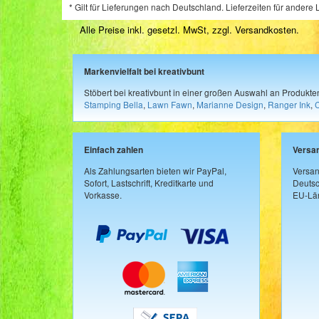
* Gilt für Lieferungen nach Deutschland. Lieferzeiten für ander
Alle Preise inkl. gesetzl. MwSt, zzgl.
Versandkosten
.
Markenvielfalt bei kreativbunt
Stöbert bei kreativbunt in einer großen Auswahl an Produkt
Stamping Bella
,
Lawn Fawn
,
Marianne Design
,
Ranger Ink
,
Einfach zahlen
Versa
Als Zahlungsarten bieten wir PayPal,
Versan
Sofort, Lastschrift, Kreditkarte und
Deutsc
Vorkasse.
EU-Län