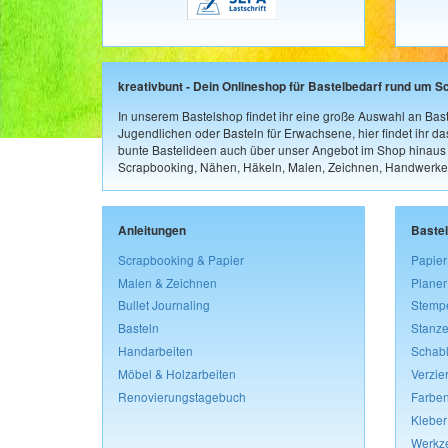
kreativbunt - Dein Onlineshop für Bastelbedarf rund um S
In unserem Bastelshop findet ihr eine große Auswahl an Bast
Jugendlichen oder Basteln für Erwachsene, hier findet ihr d
bunte Bastelideen auch über unser Angebot im Shop hinaus a
Scrapbooking, Nähen, Häkeln, Malen, Zeichnen, Handwerke
Anleitungen
Baste
Scrapbooking & Papier
Papier
Malen & Zeichnen
Planer
Bullet Journaling
Stemp
Basteln
Stanze
Handarbeiten
Schab
Möbel & Holzarbeiten
Verzie
Renovierungstagebuch
Farben
Kleber
Werkz