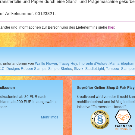
ansferfolie und Papier durch eine Stanz- und Prägemaschine gekurbelt.
der Artikelnummer: 00123821.
e Länder und Informationen zur Berechnung des Liefertermins siehe
hier
.
en, unter anderem von
Waffle Flower
,
Tracey Hey
,
Impronte d'Autore
,
Mama Elephan
C.C. Designs Rubber Stamps
,
Simple Stories
,
Sizzix
,
StudioLight
,
Tombow
,
Stamper
ndkosten
Geprüfter Online-Shop & Fair Play
dkostenfrei ab 80 EUR nach
kreativbunt wird von der it-recht kan
hland, ab 200 EUR in ausgewählte
rechtlich betreut und ist Mitglied bei
der.
Initiative "Fairness im Handel".
Mehr Infos