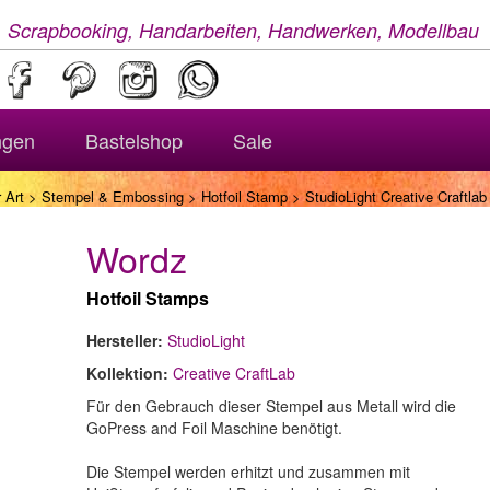
, Scrapbooking, Handarbeiten, Handwerken, Modellbau
ngen
Bastelshop
Sale
 Art
>
Stempel & Embossing
>
Hotfoil Stamp
> StudioLight Creative Craftlab
Wordz
Hotfoil Stamps
Hersteller:
StudioLight
Kollektion:
Creative CraftLab
Für den Gebrauch dieser Stempel aus Metall wird die
GoPress and Foil Maschine benötigt.
Die Stempel werden erhitzt und zusammen mit