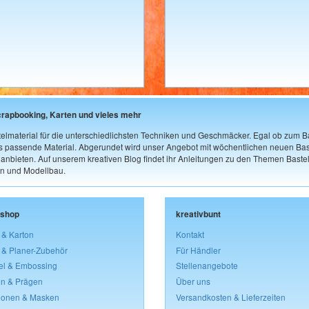
crapbooking, Karten und vieles mehr
elmaterial für die unterschiedlichsten Techniken und Geschmäcker. Egal ob zum Ba
as passende Material. Abgerundet wird unser Angebot mit wöchentlichen neuen Bast
nbieten. Auf unserem kreativen Blog findet ihr Anleitungen zu den Themen Bastel
n und Modellbau.
lshop
kreativbunt
 & Karton
Kontakt
 & Planer-Zubehör
Für Händler
el & Embossing
Stellenangebote
n & Prägen
Über uns
lonen & Masken
Versandkosten & Lieferzeiten