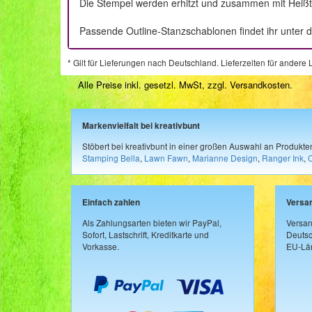
Die Stempel werden erhitzt und zusammen mit Heißtr
Passende Outline-Stanzschablonen findet ihr unter 
* Gilt für Lieferungen nach Deutschland. Lieferzeiten für ander
Alle Preise inkl. gesetzl. MwSt, zzgl.
Versandkosten
.
Markenvielfalt bei kreativbunt
Stöbert bei kreativbunt in einer großen Auswahl an Produkt
Stamping Bella
,
Lawn Fawn
,
Marianne Design
,
Ranger Ink
,
Einfach zahlen
Versa
Als Zahlungsarten bieten wir PayPal,
Versan
Sofort, Lastschrift, Kreditkarte und
Deutsc
Vorkasse.
EU-Län