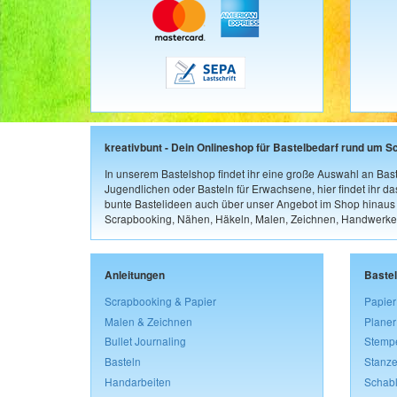
kreativbunt - Dein Onlineshop für Bastelbedarf rund um S
In unserem Bastelshop findet ihr eine große Auswahl an Bast
Jugendlichen oder Basteln für Erwachsene, hier findet ihr d
bunte Bastelideen auch über unser Angebot im Shop hinaus a
Scrapbooking, Nähen, Häkeln, Malen, Zeichnen, Handwerke
Anleitungen
Baste
Scrapbooking & Papier
Papier
Malen & Zeichnen
Planer
Bullet Journaling
Stemp
Basteln
Stanze
Handarbeiten
Schab