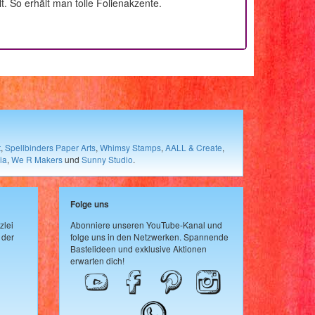
 So erhält man tolle Folienakzente.
t
,
Spellbinders Paper Arts
,
Whimsy Stamps
,
AALL & Create
,
ia
,
We R Makers
und
Sunny Studio
.
Folge uns
zlei
Abonniere unseren YouTube-Kanal und
 der
folge uns in den Netzwerken. Spannende
Bastelideen und exklusive Aktionen
erwarten dich!