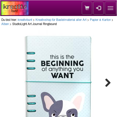
Nav
Du bist hier:
kreativbunt
>
Kreativshop für Bastelmaterial aller Art
>
Papier & Karton
>
Alben
> StudioLight Art Journal Ringbound
Next