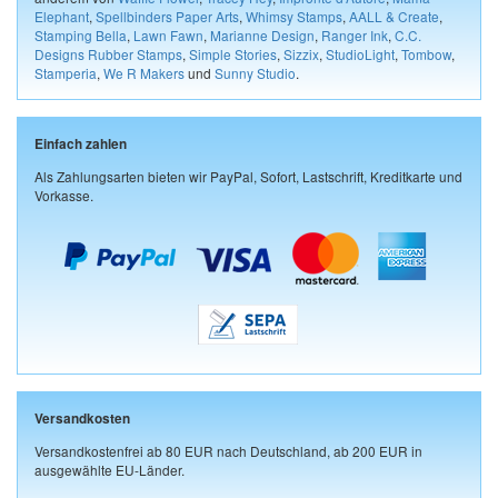
Elephant
,
Spellbinders Paper Arts
,
Whimsy Stamps
,
AALL & Create
,
Stamping Bella
,
Lawn Fawn
,
Marianne Design
,
Ranger Ink
,
C.C.
Designs Rubber Stamps
,
Simple Stories
,
Sizzix
,
StudioLight
,
Tombow
,
Stamperia
,
We R Makers
und
Sunny Studio
.
Einfach zahlen
Als Zahlungsarten bieten wir PayPal, Sofort, Lastschrift, Kreditkarte und
Vorkasse.
Versandkosten
Versandkostenfrei ab 80 EUR nach Deutschland, ab 200 EUR in
ausgewählte EU-Länder.