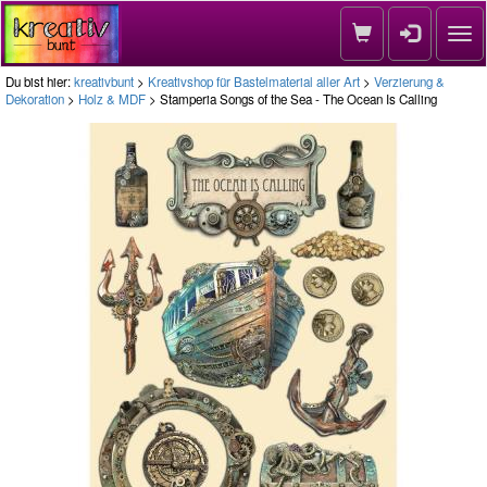
Nav
Du bist hier:
kreativbunt
>
Kreativshop für Bastelmaterial aller Art
>
Verzierung &
Dekoration
>
Holz & MDF
> Stamperia Songs of the Sea - The Ocean Is Calling