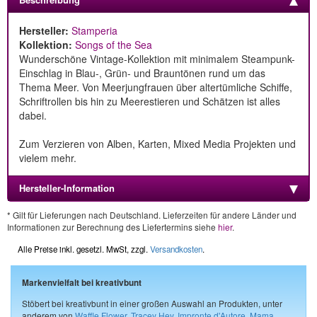
Hersteller:
Stamperia
Kollektion:
Songs of the Sea
Wunderschöne Vintage-Kollektion mit minimalem Steampunk-
Einschlag in Blau-, Grün- und Brauntönen rund um das
Thema Meer. Von Meerjungfrauen über altertümliche Schiffe,
Schriftrollen bis hin zu Meerestieren und Schätzen ist alles
dabei.
Zum Verzieren von Alben, Karten, Mixed Media Projekten und
vielem mehr.
Hersteller-Information
* Gilt für Lieferungen nach Deutschland. Lieferzeiten für andere Länder und
Informationen zur Berechnung des Liefertermins siehe
hier
.
Alle Preise inkl. gesetzl. MwSt, zzgl.
Versandkosten
.
Markenvielfalt bei kreativbunt
Stöbert bei kreativbunt in einer großen Auswahl an Produkten, unter
anderem von
Waffle Flower
,
Tracey Hey
,
Impronte d'Autore
,
Mama