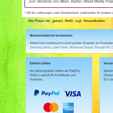
Zum Verzieren von Alben, Karten, Mixed Media Proj
* Gilt für Lieferungen nach Deutschland. Lieferzeiten für ander
Alle Preise inkl. gesetzl. MwSt, zzgl.
Versandkosten
.
Markenvielfalt bei kreativbunt
Stöbert bei kreativbunt in einer großen Auswahl an Produkt
Stamping Bella
,
Lawn Fawn
,
Marianne Design
,
Ranger Ink
,
Einfach zahlen
Versa
Als Zahlungsarten bieten wir PayPal,
Versan
Sofort, Lastschrift, Kreditkarte und
Deutsc
Vorkasse.
EU-Län