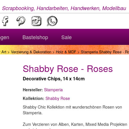
, Scrapbooking, Handarbeiten, Handwerken, Modellbau
ngen
Bastelshop
Sale
 Art
>
Verzierung & Dekoration
>
Holz & MDF
> Stamperia Shabby Rose - R
Shabby Rose - Roses
Decorative Chips, 14 x 14cm
Hersteller:
Stamperia
Kollektion:
Shabby Rose
Shabby Chic Kollektion mit wunderschönen Rosen von
Stamperia.
Zum Verzieren von Alben, Karten, Mixed Media Projekten