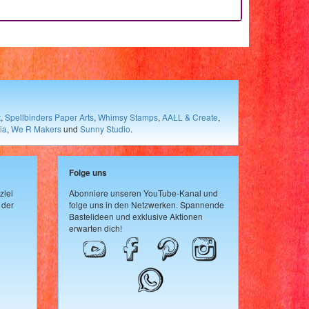
t
,
Spellbinders Paper Arts
,
Whimsy Stamps
,
AALL & Create
,
ia
,
We R Makers
und
Sunny Studio
.
Folge uns
zlei
Abonniere unseren YouTube-Kanal und
 der
folge uns in den Netzwerken. Spannende
Bastelideen und exklusive Aktionen
erwarten dich!