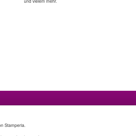
und vielem mehr.
on Stamperia.