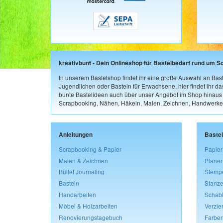
kreativbunt - Dein Onlineshop für Bastelbedarf rund um S
In unserem Bastelshop findet ihr eine große Auswahl an Bast
Jugendlichen oder Basteln für Erwachsene, hier findet ihr d
bunte Bastelideen auch über unser Angebot im Shop hinaus a
Scrapbooking, Nähen, Häkeln, Malen, Zeichnen, Handwerke
Anleitungen
Baste
Scrapbooking & Papier
Papier
Malen & Zeichnen
Planer
Bullet Journaling
Stemp
Basteln
Stanze
Handarbeiten
Schab
Möbel & Holzarbeiten
Verzie
Renovierungstagebuch
Farben