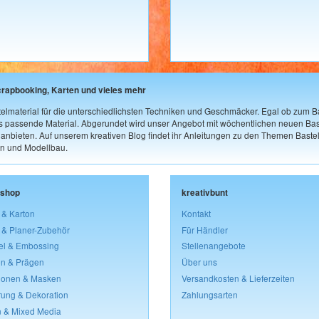
crapbooking, Karten und vieles mehr
elmaterial für die unterschiedlichsten Techniken und Geschmäcker. Egal ob zum Ba
as passende Material. Abgerundet wird unser Angebot mit wöchentlichen neuen Bast
nbieten. Auf unserem kreativen Blog findet ihr Anleitungen zu den Themen Bastel
n und Modellbau.
lshop
kreativbunt
 & Karton
Kontakt
 & Planer-Zubehör
Für Händler
el & Embossing
Stellenangebote
n & Prägen
Über uns
lonen & Masken
Versandkosten & Lieferzeiten
rung & Dekoration
Zahlungsarten
 & Mixed Media