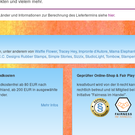
ekten und vielem mehr.
e Länder und Informationen zur Berechnung des Liefertermins siehe
hier
.
en, unter anderem von
Waffle Flower
,
Tracey Hey
,
Impronte d'Autore
,
Mama Elephan
C.C. Designs Rubber Stamps
,
Simple Stories
,
Sizzix
,
StudioLight
,
Tombow
,
Stamper
ndkosten
Geprüfter Online-Shop & Fair Play
dkostenfrei ab 80 EUR nach
kreativbunt wird von der it-recht kan
hland, ab 200 EUR in ausgewählte
rechtlich betreut und ist Mitglied bei
der.
Initiative "Fairness im Handel".
Mehr Infos