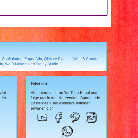
t
,
Spellbinders Paper Arts
,
Whimsy Stamps
,
AALL & Create
,
ia
,
We R Makers
und
Sunny Studio
.
Folge uns
zlei
Abonniere unseren YouTube-Kanal und
 der
folge uns in den Netzwerken. Spannende
Bastelideen und exklusive Aktionen
erwarten dich!