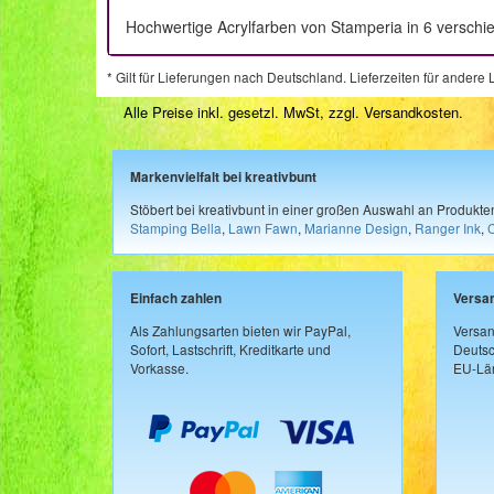
Hochwertige Acrylfarben von Stamperia in 6 versch
* Gilt für Lieferungen nach Deutschland. Lieferzeiten für ander
Alle Preise inkl. gesetzl. MwSt, zzgl.
Versandkosten
.
Markenvielfalt bei kreativbunt
Stöbert bei kreativbunt in einer großen Auswahl an Produkt
Stamping Bella
,
Lawn Fawn
,
Marianne Design
,
Ranger Ink
,
Einfach zahlen
Versa
Als Zahlungsarten bieten wir PayPal,
Versan
Sofort, Lastschrift, Kreditkarte und
Deutsc
Vorkasse.
EU-Län