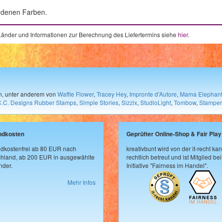
iedenen Farben.
e Länder und Informationen zur Berechnung des Liefertermins siehe
hier
.
en, unter anderem von
Waffle Flower
,
Tracey Hey
,
Impronte d'Autore
,
Mama Elephan
C.C. Designs Rubber Stamps
,
Simple Stories
,
Sizzix
,
StudioLight
,
Tombow
,
Stamper
ndkosten
Geprüfter Online-Shop & Fair Play
dkostenfrei ab 80 EUR nach
kreativbunt wird von der it-recht kan
hland, ab 200 EUR in ausgewählte
rechtlich betreut und ist Mitglied bei
der.
Initiative "Fairness im Handel".
Mehr Infos