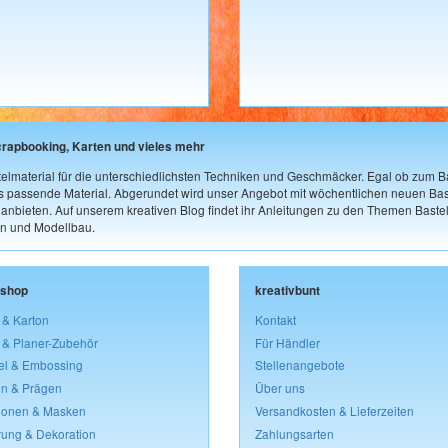
crapbooking, Karten und vieles mehr
elmaterial für die unterschiedlichsten Techniken und Geschmäcker. Egal ob zum Ba
as passende Material. Abgerundet wird unser Angebot mit wöchentlichen neuen Bast
nbieten. Auf unserem kreativen Blog findet ihr Anleitungen zu den Themen Bastel
n und Modellbau.
lshop
kreativbunt
 & Karton
Kontakt
 & Planer-Zubehör
Für Händler
el & Embossing
Stellenangebote
n & Prägen
Über uns
lonen & Masken
Versandkosten & Lieferzeiten
rung & Dekoration
Zahlungsarten