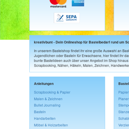
kreativbunt - Dein Onlineshop für Bastelbedarf rund um S
In unserem Bastelshop findet ihr eine große Auswahl an Bast
Jugendlichen oder Basteln für Erwachsene, hier findet ihr d
bunte Bastelideen auch über unser Angebot im Shop hinaus a
Scrapbooking, Nähen, Häkeln, Malen, Zeichnen, Handwerke
Anleitungen
Baste
Scrapbooking & Papier
Papier
Malen & Zeichnen
Planer
Bullet Journaling
Stemp
Basteln
Stanze
Handarbeiten
Schab
Möbel & Holzarbeiten
Verzie