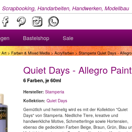
, Scrapbooking, Handarbeiten, Handwerken, Modellbau
ngen
Bastelshop
Sale
 Art
>
Farben & Mixed Media
>
Acrylfarben
> Stamperia Quiet Days - Allegro 
Quiet Days - Allegro Paint
6 Farben, je 60ml
Hersteller:
Stamperia
Kollektion:
Quiet Days
Gemütlich und heimelig wird es mit der Kollektion "Quiet
Days" von Stamperia. Niedliche Tiere, kreative und
handwerkliche Motive, Schmetterlinge sowie Hortensien,
ebenso die gedeckten Farben Beige, Braun, Grün, Blau u