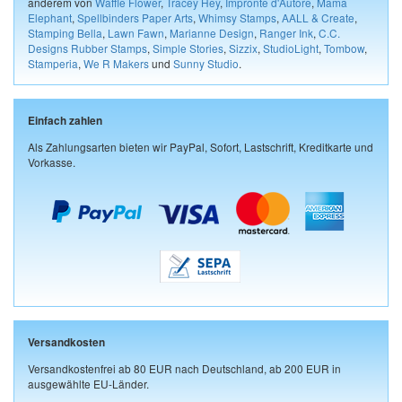
anderem von
Waffle Flower
,
Tracey Hey
,
Impronte d'Autore
,
Mama
Elephant
,
Spellbinders Paper Arts
,
Whimsy Stamps
,
AALL & Create
,
Stamping Bella
,
Lawn Fawn
,
Marianne Design
,
Ranger Ink
,
C.C.
Designs Rubber Stamps
,
Simple Stories
,
Sizzix
,
StudioLight
,
Tombow
,
Stamperia
,
We R Makers
und
Sunny Studio
.
Einfach zahlen
Als Zahlungsarten bieten wir PayPal, Sofort, Lastschrift, Kreditkarte und
Vorkasse.
Versandkosten
Versandkostenfrei ab 80 EUR nach Deutschland, ab 200 EUR in
ausgewählte EU-Länder.