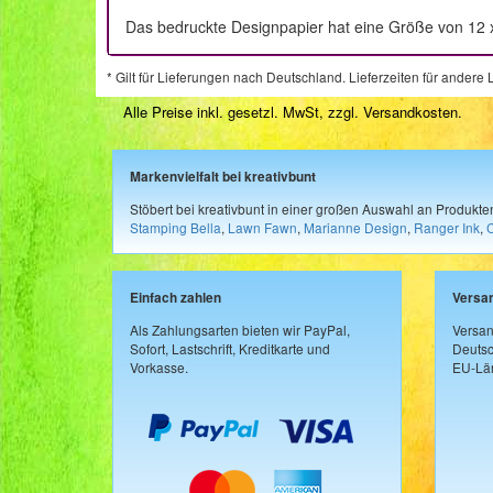
Das bedruckte Designpapier hat eine Größe von 12 x
* Gilt für Lieferungen nach Deutschland. Lieferzeiten für ander
Alle Preise inkl. gesetzl. MwSt, zzgl.
Versandkosten
.
Markenvielfalt bei kreativbunt
Stöbert bei kreativbunt in einer großen Auswahl an Produkt
Stamping Bella
,
Lawn Fawn
,
Marianne Design
,
Ranger Ink
,
Einfach zahlen
Versa
Als Zahlungsarten bieten wir PayPal,
Versan
Sofort, Lastschrift, Kreditkarte und
Deutsc
Vorkasse.
EU-Län