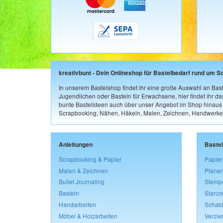
kreativbunt - Dein Onlineshop für Bastelbedarf rund um S
In unserem Bastelshop findet ihr eine große Auswahl an Bast
Jugendlichen oder Basteln für Erwachsene, hier findet ihr d
bunte Bastelideen auch über unser Angebot im Shop hinaus a
Scrapbooking, Nähen, Häkeln, Malen, Zeichnen, Handwerke
Anleitungen
Baste
Scrapbooking & Papier
Papier
Malen & Zeichnen
Planer
Bullet Journaling
Stemp
Basteln
Stanze
Handarbeiten
Schab
Möbel & Holzarbeiten
Verzie