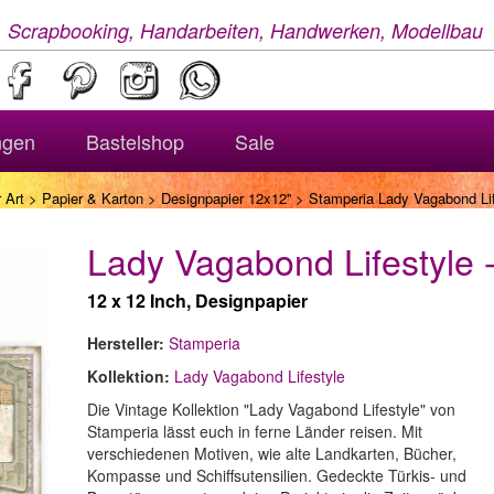
, Scrapbooking, Handarbeiten, Handwerken, Modellbau
ngen
Bastelshop
Sale
 Art
>
Papier & Karton
>
Designpapier 12x12''
> Stamperia Lady Vagabond Lif
Lady Vagabond Lifestyle 
12 x 12 Inch, Designpapier
Hersteller:
Stamperia
Kollektion:
Lady Vagabond Lifestyle
Die Vintage Kollektion "Lady Vagabond Lifestyle" von
Stamperia lässt euch in ferne Länder reisen. Mit
verschiedenen Motiven, wie alte Landkarten, Bücher,
Kompasse und Schiffsutensilien. Gedeckte Türkis- und