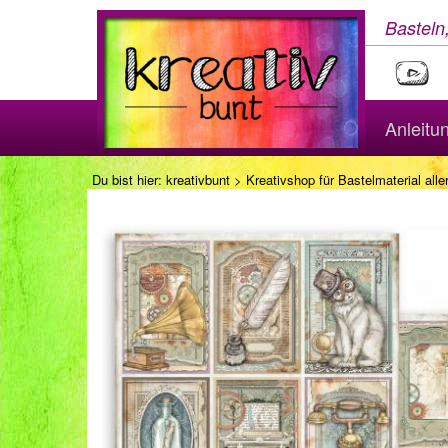
Basteln
Anleitu
Du bist hier:
kreativbunt
>
Kreativshop für Bastelmaterial aller