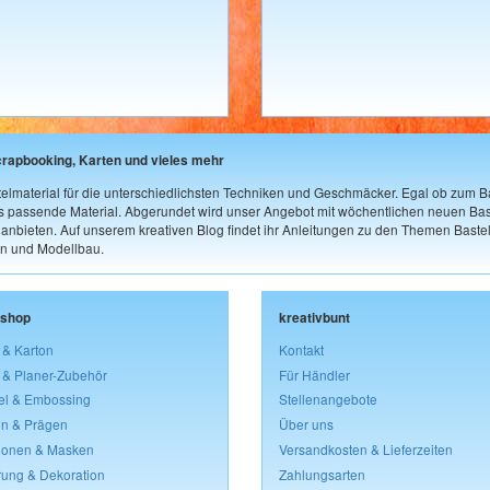
crapbooking, Karten und vieles mehr
elmaterial für die unterschiedlichsten Techniken und Geschmäcker. Egal ob zum Ba
as passende Material. Abgerundet wird unser Angebot mit wöchentlichen neuen Bast
nbieten. Auf unserem kreativen Blog findet ihr Anleitungen zu den Themen Bastel
n und Modellbau.
lshop
kreativbunt
 & Karton
Kontakt
 & Planer-Zubehör
Für Händler
el & Embossing
Stellenangebote
n & Prägen
Über uns
lonen & Masken
Versandkosten & Lieferzeiten
rung & Dekoration
Zahlungsarten