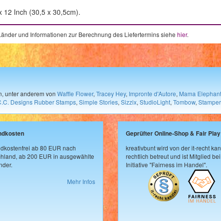
 12 Inch (30,5 x 30,5cm).
e Länder und Informationen zur Berechnung des Liefertermins siehe
hier
.
en, unter anderem von
Waffle Flower
,
Tracey Hey
,
Impronte d'Autore
,
Mama Elephan
C.C. Designs Rubber Stamps
,
Simple Stories
,
Sizzix
,
StudioLight
,
Tombow
,
Stamper
ndkosten
Geprüfter Online-Shop & Fair Play
dkostenfrei ab 80 EUR nach
kreativbunt wird von der it-recht kan
hland, ab 200 EUR in ausgewählte
rechtlich betreut und ist Mitglied bei
der.
Initiative "Fairness im Handel".
Mehr Infos