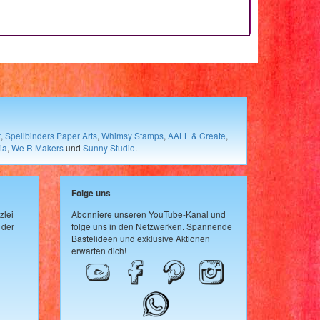
t
,
Spellbinders Paper Arts
,
Whimsy Stamps
,
AALL & Create
,
ia
,
We R Makers
und
Sunny Studio
.
Folge uns
zlei
Abonniere unseren YouTube-Kanal und
 der
folge uns in den Netzwerken. Spannende
Bastelideen und exklusive Aktionen
erwarten dich!