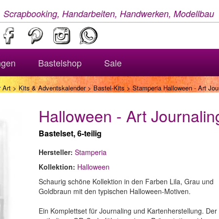
, Scrapbooking, Handarbeiten, Handwerken, Modellbau
ngen
Bastelshop
Sale
 Art
>
Kits & Adventskalender
>
Bastel-Kits
> Stamperia Halloween - Art Jour
Halloween - Art Journalin
Bastelset, 6-teilig
Hersteller:
Stamperia
Kollektion:
Halloween
Schaurig schöne Kollektion in den Farben Lila, Grau und
Goldbraun mit den typischen Halloween-Motiven.
Ein Komplettset für Journaling und Kartenherstellung. Der