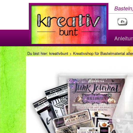
Basteln
Anleitu
Du bist hier:
kreativbunt
>
Kreativshop für Bastelmaterial aller