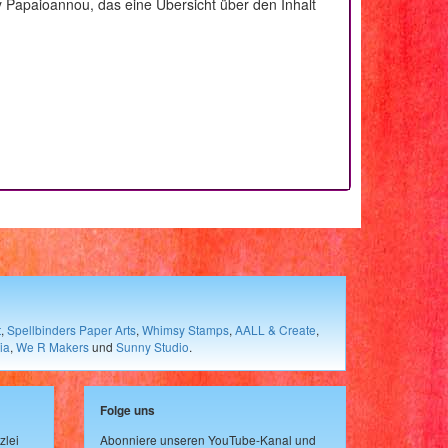
y Papaioannou, das eine Übersicht über den Inhalt
t
,
Spellbinders Paper Arts
,
Whimsy Stamps
,
AALL & Create
,
ia
,
We R Makers
und
Sunny Studio
.
Folge uns
zlei
Abonniere unseren YouTube-Kanal und