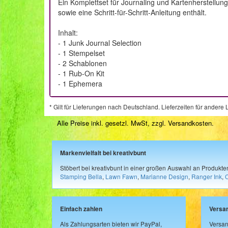
Ein Komplettset für Journaling und Kartenherstellun
sowie eine Schritt-für-Schritt-Anleitung enthält.
Inhalt:
- 1 Junk Journal Selection
- 1 Stempelset
- 2 Schablonen
- 1 Rub-On Kit
- 1 Ephemera
* Gilt für Lieferungen nach Deutschland. Lieferzeiten für ander
Alle Preise inkl. gesetzl. MwSt, zzgl.
Versandkosten
.
Markenvielfalt bei kreativbunt
Stöbert bei kreativbunt in einer großen Auswahl an Produkt
Stamping Bella
,
Lawn Fawn
,
Marianne Design
,
Ranger Ink
,
Einfach zahlen
Versa
Als Zahlungsarten bieten wir PayPal,
Versan