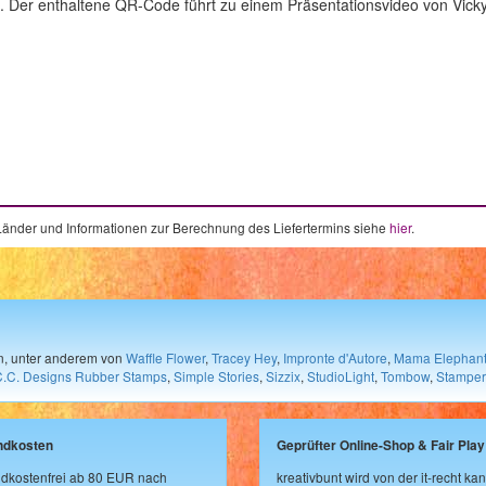
g. Der enthaltene QR-Code führt zu einem Präsentationsvideo von Vick
e Länder und Informationen zur Berechnung des Liefertermins siehe
hier
.
en, unter anderem von
Waffle Flower
,
Tracey Hey
,
Impronte d'Autore
,
Mama Elephan
C.C. Designs Rubber Stamps
,
Simple Stories
,
Sizzix
,
StudioLight
,
Tombow
,
Stamper
ndkosten
Geprüfter Online-Shop & Fair Play
dkostenfrei ab 80 EUR nach
kreativbunt wird von der it-recht kan