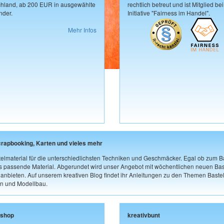
hland, ab 200 EUR in ausgewählte
rechtlich betreut und ist Mitglied bei
der.
Initiative "Fairness im Handel".
Mehr Infos
crapbooking, Karten und vieles mehr
elmaterial für die unterschiedlichsten Techniken und Geschmäcker. Egal ob zum Ba
as passende Material. Abgerundet wird unser Angebot mit wöchentlichen neuen Bast
nbieten. Auf unserem kreativen Blog findet ihr Anleitungen zu den Themen Bastel
n und Modellbau.
lshop
kreativbunt