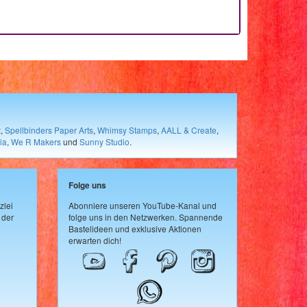
t
,
Spellbinders Paper Arts
,
Whimsy Stamps
,
AALL & Create
,
ia
,
We R Makers
und
Sunny Studio
.
Folge uns
zlei
Abonniere unseren YouTube-Kanal und
 der
folge uns in den Netzwerken. Spannende
Bastelideen und exklusive Aktionen
erwarten dich!