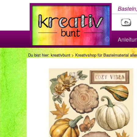
Basteln
Anleitu
Du bist hier:
kreativbunt
>
Kreativshop für Bastelmaterial aller