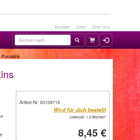
Kontakt
Jobs
Über uns
- Pumpkins
ins
Artikel-Nr. 00109715
Wird für dich bestellt
on
Lieferzeit: 1-2 Wochen*
8,45 €
ch