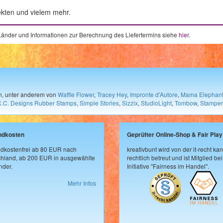
ekten und vielem mehr.
e Länder und Informationen zur Berechnung des Liefertermins siehe
hier
.
en, unter anderem von
Waffle Flower
,
Tracey Hey
,
Impronte d'Autore
,
Mama Elephan
C.C. Designs Rubber Stamps
,
Simple Stories
,
Sizzix
,
StudioLight
,
Tombow
,
Stamper
ndkosten
Geprüfter Online-Shop & Fair Play
dkostenfrei ab 80 EUR nach
kreativbunt wird von der it-recht kan
hland, ab 200 EUR in ausgewählte
rechtlich betreut und ist Mitglied bei
der.
Initiative "Fairness im Handel".
Mehr Infos