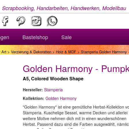
, Scrapbooking, Handarbeiten, Handwerken, Modellbau
ngen
Bastelshop
Sale
 Art
>
Verzierung & Dekoration
>
Holz & MDF
> Stamperia Golden Harmony 
Golden Harmony - Pumpk
A5, Colored Wooden Shape
Hersteller:
Stamperia
Kollektion:
Golden Harmony
"Golden Harmony" ist eine gemütliche Herbst-Kollektion v
Stamperia. Kuschelige Sessel, warme Decken und allerlei
weitere Motive nehmen dich mit in einen wunderschönen
Herbst. Passend dazu sind die Farben ausgewählt, nämli