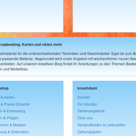
crapbooking, Karten und vieles mehr
elmaterial für die unterschiedlichsten Techniken und Geschmäcker. Egal ob zum Ba
as passende Material. Abgerundet wird unser Angebot mit wöchentlichen neuen Bast
nbieten. Auf unserem kreativen Blog findet ihr Anleitungen zu den Themen Bastel
n und Modellbau.
lshop
kreativbunt
 & Karton
Kontakt
 & Planer-Zubehör
Für Händler
el & Embossing
Stellenangebote
n & Prägen
Über uns
lonen & Masken
Versandkosten & Lieferzeiten
rung & Dekoration
Zahlungsarten