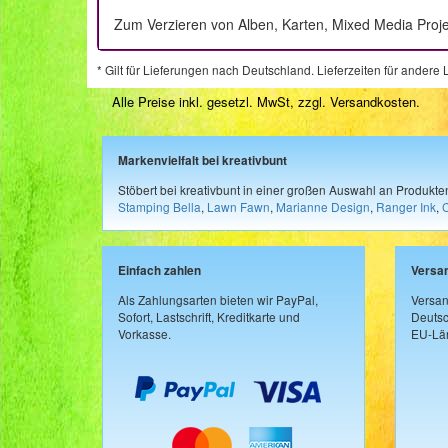
Zum Verzieren von Alben, Karten, Mixed Media Proj
* Gilt für Lieferungen nach Deutschland. Lieferzeiten für ander
Alle Preise inkl. gesetzl. MwSt, zzgl.
Versandkosten
.
Markenvielfalt bei kreativbunt
Stöbert bei kreativbunt in einer großen Auswahl an Produkt
Stamping Bella
,
Lawn Fawn
,
Marianne Design
,
Ranger Ink
,
Einfach zahlen
Versa
Als Zahlungsarten bieten wir PayPal,
Versan
Sofort, Lastschrift, Kreditkarte und
Deutsc
Vorkasse.
EU-Län