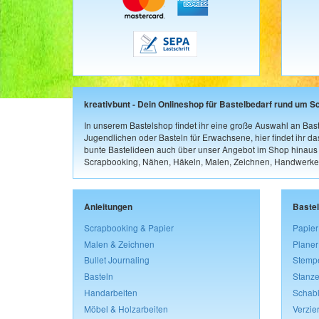
kreativbunt - Dein Onlineshop für Bastelbedarf rund um S
In unserem Bastelshop findet ihr eine große Auswahl an Bast
Jugendlichen oder Basteln für Erwachsene, hier findet ihr d
bunte Bastelideen auch über unser Angebot im Shop hinaus a
Scrapbooking, Nähen, Häkeln, Malen, Zeichnen, Handwerke
Anleitungen
Baste
Scrapbooking & Papier
Papier
Malen & Zeichnen
Planer
Bullet Journaling
Stemp
Basteln
Stanze
Handarbeiten
Schab
Möbel & Holzarbeiten
Verzie