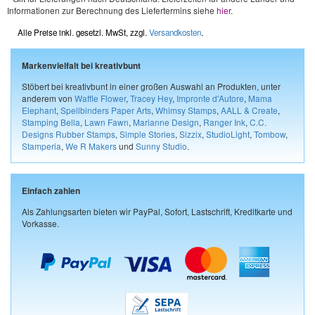
Informationen zur Berechnung des Liefertermins siehe
hier
.
Alle Preise inkl. gesetzl. MwSt, zzgl.
Versandkosten
.
Markenvielfalt bei kreativbunt
Stöbert bei kreativbunt in einer großen Auswahl an Produkten, unter
anderem von
Waffle Flower
,
Tracey Hey
,
Impronte d'Autore
,
Mama
Elephant
,
Spellbinders Paper Arts
,
Whimsy Stamps
,
AALL & Create
,
Stamping Bella
,
Lawn Fawn
,
Marianne Design
,
Ranger Ink
,
C.C.
Designs Rubber Stamps
,
Simple Stories
,
Sizzix
,
StudioLight
,
Tombow
,
Stamperia
,
We R Makers
und
Sunny Studio
.
Einfach zahlen
Als Zahlungsarten bieten wir PayPal, Sofort, Lastschrift, Kreditkarte und
Vorkasse.