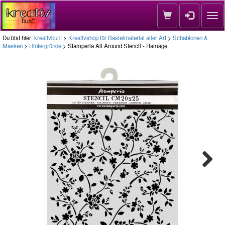
Nav
Du bist hier:
kreativbunt
>
Kreativshop für Bastelmaterial aller Art
>
Schablonen &
Masken
>
Hintergründe
> Stamperia All Around Stencil - Ramage
Next