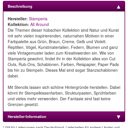
Beschreibung
Hersteller:
Stamperia
Kollektion:
All Around
Die Themen dieser hübschen Kollektion sind Natur und Kunst
mit sehr vielen inspirierenden, naturnahen Motiven in einer
Farbpalette aus Grün, Braun, Creme, Gelb und Violett.
Reptilien, Vögel, Kunstmaterialien, Federn, Blumen und ganz
viele Vintagemuster laden zum Kreativwerden ein. Wie von
Stamperia gewohnt, findet ihr in der Kollektion alles von Cut
Outs, Rub-Ons, Schablonen, Farben, Reispapier, Paper Pads
bis hin zu Stempeln. Dieses Mal sind sogar Stanzschablonen
dabei.
Mit Stencils lassen sich schöne Hintergründe herstellen. Dabei
könnt ihr Stempelkissenfarben, Strukturpasten, Sprühfarben
und vieles mehr verwenden. Der Fantasie sind fast keine
Grenzen gesetzt.
Hersteller-Information
* Gilt für Lieferungen nach Deutschland. Lieferzeiten für andere Länder und