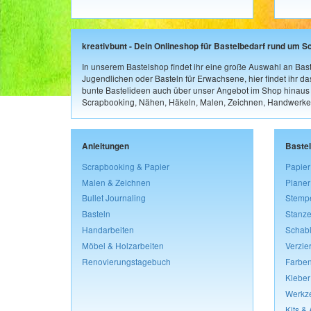
kreativbunt - Dein Onlineshop für Bastelbedarf rund um S
In unserem Bastelshop findet ihr eine große Auswahl an Bast
Jugendlichen oder Basteln für Erwachsene, hier findet ihr d
bunte Bastelideen auch über unser Angebot im Shop hinaus a
Scrapbooking, Nähen, Häkeln, Malen, Zeichnen, Handwerke
Anleitungen
Baste
Scrapbooking & Papier
Papier
Malen & Zeichnen
Planer
Bullet Journaling
Stemp
Basteln
Stanze
Handarbeiten
Schab
Möbel & Holzarbeiten
Verzie
Renovierungstagebuch
Farben
Kleber
Werkz
Kits &