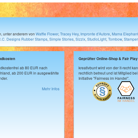
en, unter anderem von
Waffle Flower
,
Tracey Hey
,
Impronte d'Autore
,
Mama Elephan
C.C. Designs Rubber Stamps
,
Simple Stories
,
Sizzix
,
StudioLight
,
Tombow
,
Stamper
ndkosten
Geprüfter Online-Shop & Fair Play
dkostenfrei ab 80 EUR nach
kreativbunt wird von der it-recht kan
hland, ab 200 EUR in ausgewählte
rechtlich betreut und ist Mitglied bei
der.
Initiative "Fairness im Handel".
Mehr Infos