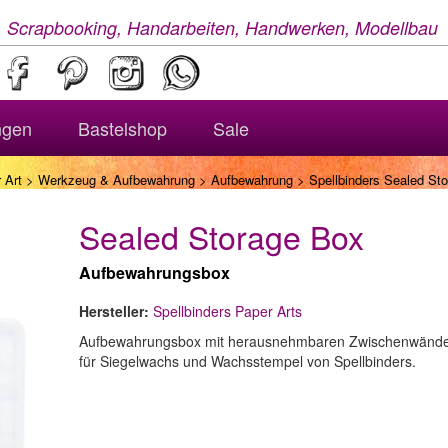
, Scrapbooking, Handarbeiten, Handwerken, Modellbau
ngen
Bastelshop
Sale
 Art
>
Werkzeug & Aufbewahrung
>
Aufbewahrung
> Spellbinders Sealed St
Sealed Storage Box
Aufbewahrungsbox
Hersteller:
Spellbinders Paper Arts
Aufbewahrungsbox mit herausnehmbaren Zwischenwänd
für Siegelwachs und Wachsstempel von Spellbinders.