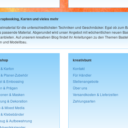
crapbooking, Karten und vieles mehr
elmaterial für die unterschiedlichsten Techniken und Geschmäcker. Egal ob zum Ba
as passende Material. Abgerundet wird unser Angebot mit wöchentlichen neuen Bast
nbieten. Auf unserem kreativen Blog findet ihr Anleitungen zu den Themen Bastel
n und Modellbau.
lshop
kreativbunt
 & Karton
Kontakt
 & Planer-Zubehör
Für Händler
el & Embossing
Stellenangebote
n & Prägen
Über uns
lonen & Masken
Versandkosten & Lieferzeiten
rung & Dekoration
Zahlungsarten
 & Mixed Media
 & Klebebänder
eug & Aufbewahrung
 Adventskalender