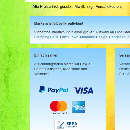
Alle Preise inkl. gesetzl. MwSt, zzgl.
Versandkosten
.
Markenvielfalt bei kreativbunt
Stöbert bei kreativbunt in einer großen Auswahl an Produkt
Stamping Bella
,
Lawn Fawn
,
Marianne Design
,
Ranger Ink
,
Einfach zahlen
Versa
Als Zahlungsarten bieten wir PayPal,
Versan
Sofort, Lastschrift, Kreditkarte und
Deutsc
Vorkasse.
EU-Län