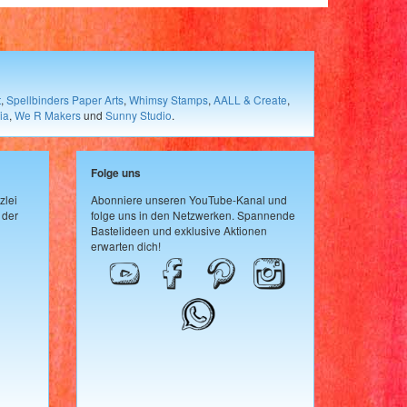
t
,
Spellbinders Paper Arts
,
Whimsy Stamps
,
AALL & Create
,
ia
,
We R Makers
und
Sunny Studio
.
Folge uns
zlei
Abonniere unseren YouTube-Kanal und
 der
folge uns in den Netzwerken. Spannende
Bastelideen und exklusive Aktionen
erwarten dich!