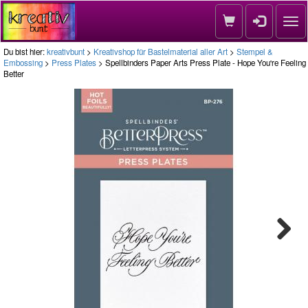
Nav
Du bist hier:
kreativbunt
>
Kreativshop für Bastelmaterial aller Art
>
Stempel &
Embossing
>
Press Plates
> Spellbinders Paper Arts Press Plate - Hope You're Feeling
Better
Next