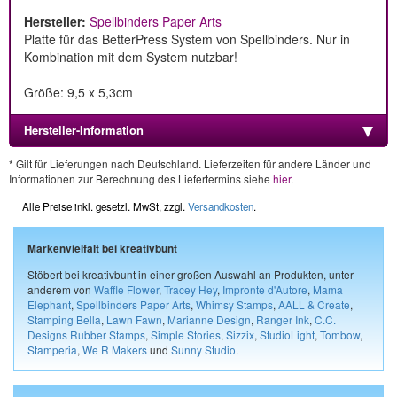
Hersteller:
Spellbinders Paper Arts
Platte für das BetterPress System von Spellbinders. Nur in
Kombination mit dem System nutzbar!
Größe: 9,5 x 5,3cm
Hersteller-Information
* Gilt für Lieferungen nach Deutschland. Lieferzeiten für andere Länder und
Informationen zur Berechnung des Liefertermins siehe
hier
.
Alle Preise inkl. gesetzl. MwSt, zzgl.
Versandkosten
.
Markenvielfalt bei kreativbunt
Stöbert bei kreativbunt in einer großen Auswahl an Produkten, unter
anderem von
Waffle Flower
,
Tracey Hey
,
Impronte d'Autore
,
Mama
Elephant
,
Spellbinders Paper Arts
,
Whimsy Stamps
,
AALL & Create
,
Stamping Bella
,
Lawn Fawn
,
Marianne Design
,
Ranger Ink
,
C.C.
Designs Rubber Stamps
,
Simple Stories
,
Sizzix
,
StudioLight
,
Tombow
,
Stamperia
,
We R Makers
und
Sunny Studio
.