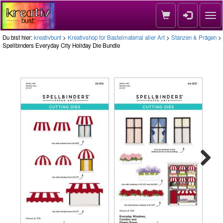
Nav
Du bist hier:
kreativbunt
>
Kreativshop für Bastelmaterial aller Art
>
Stanzen & Prägen
>
Spellbinders Everyday City Holiday Die Bundle
Next