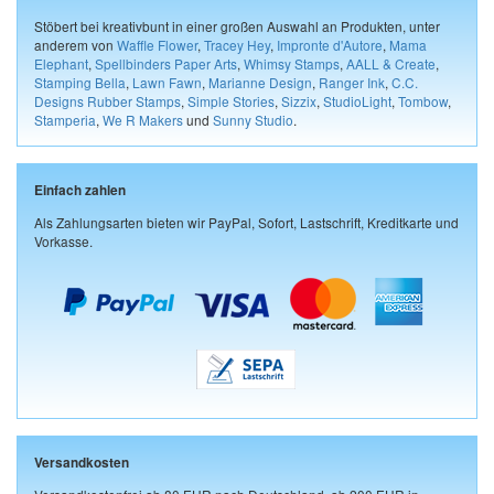
Stöbert bei kreativbunt in einer großen Auswahl an Produkten, unter
anderem von
Waffle Flower
,
Tracey Hey
,
Impronte d'Autore
,
Mama
Elephant
,
Spellbinders Paper Arts
,
Whimsy Stamps
,
AALL & Create
,
Stamping Bella
,
Lawn Fawn
,
Marianne Design
,
Ranger Ink
,
C.C.
Designs Rubber Stamps
,
Simple Stories
,
Sizzix
,
StudioLight
,
Tombow
,
Stamperia
,
We R Makers
und
Sunny Studio
.
Einfach zahlen
Als Zahlungsarten bieten wir PayPal, Sofort, Lastschrift, Kreditkarte und
Vorkasse.
Versandkosten