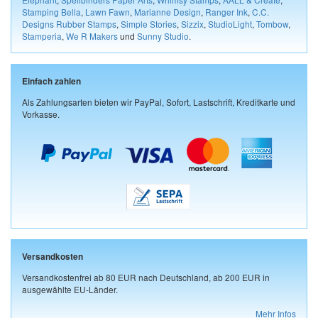
Stamping Bella
,
Lawn Fawn
,
Marianne Design
,
Ranger Ink
,
C.C.
Designs Rubber Stamps
,
Simple Stories
,
Sizzix
,
StudioLight
,
Tombow
,
Stamperia
,
We R Makers
und
Sunny Studio
.
Einfach zahlen
Als Zahlungsarten bieten wir PayPal, Sofort, Lastschrift, Kreditkarte und
Vorkasse.
Versandkosten
Versandkostenfrei ab 80 EUR nach Deutschland, ab 200 EUR in
ausgewählte EU-Länder.
Mehr Infos