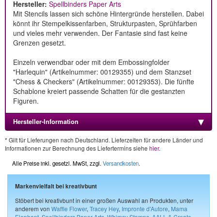
Hersteller:
Spellbinders Paper Arts
Mit Stencils lassen sich schöne Hintergründe herstellen. Dabei
könnt ihr Stempelkissenfarben, Strukturpasten, Sprühfarben
und vieles mehr verwenden. Der Fantasie sind fast keine
Grenzen gesetzt.
Einzeln verwendbar oder mit dem Embossingfolder
"Harlequin" (Artikelnummer: 00129355) und dem Stanzset
"Chess & Checkers" (Artikelnummer: 00129353). Die fünfte
Schablone kreiert passende Schatten für die gestanzten
Figuren.
Hersteller-Information
* Gilt für Lieferungen nach Deutschland. Lieferzeiten für andere Länder und
Informationen zur Berechnung des Liefertermins siehe
hier
.
Alle Preise inkl. gesetzl. MwSt, zzgl.
Versandkosten
.
Markenvielfalt bei kreativbunt
Stöbert bei kreativbunt in einer großen Auswahl an Produkten, unter
anderem von
Waffle Flower
,
Tracey Hey
,
Impronte d'Autore
,
Mama
Elephant
,
Spellbinders Paper Arts
,
Whimsy Stamps
,
AALL & Create
,