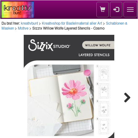
Nav
Du bist hier:
kreativbunt
>
Kreativshop für Bastelmaterial aller Art
>
Schablonen &
Masken
>
Motive
> Sizzix Willow Wolfe Layered Stencils - Cosmo
Next