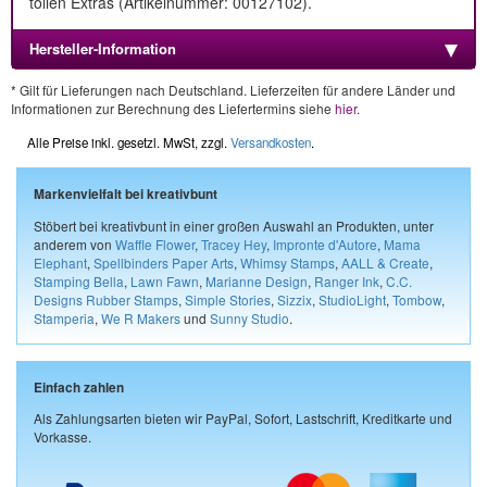
tollen Extras (Artikelnummer: 00127102).
Hersteller-Information
* Gilt für Lieferungen nach Deutschland. Lieferzeiten für andere Länder und
Informationen zur Berechnung des Liefertermins siehe
hier
.
Alle Preise inkl. gesetzl. MwSt, zzgl.
Versandkosten
.
Markenvielfalt bei kreativbunt
Stöbert bei kreativbunt in einer großen Auswahl an Produkten, unter
anderem von
Waffle Flower
,
Tracey Hey
,
Impronte d'Autore
,
Mama
Elephant
,
Spellbinders Paper Arts
,
Whimsy Stamps
,
AALL & Create
,
Stamping Bella
,
Lawn Fawn
,
Marianne Design
,
Ranger Ink
,
C.C.
Designs Rubber Stamps
,
Simple Stories
,
Sizzix
,
StudioLight
,
Tombow
,
Stamperia
,
We R Makers
und
Sunny Studio
.
Einfach zahlen
Als Zahlungsarten bieten wir PayPal, Sofort, Lastschrift, Kreditkarte und
Vorkasse.