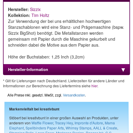
Hersteller:
Sizzix
Kollektion:
Tim Holtz
Zur Verwendung der bei uns erhältlichen hochwertigen
Stanzschablonen wird eine Stanz- und Prägemaschine (bspw.
Sizzix BigShot) benötigt. Die Metallstanzen werden
gemeinsam mit Papier durch die Maschine gekurbelt und
schneiden dabei die Motive aus dem Papier aus.
Höhe der Buchstaben: 1,25 Inch (3,2cm)
Hersteller-Information
* Gilt für Lieferungen nach Deutschland. Lieferzeiten für andere Länder und
Informationen zur Berechnung des Liefertermins siehe
hier
.
Alle Preise inkl. gesetzl. MwSt, zzgl.
Versandkosten
.
Markenvielfalt bei kreativbunt
Stöbert bei kreativbunt in einer großen Auswahl an Produkten, unter
anderem von
Waffle Flower
,
Tracey Hey
,
Impronte d'Autore
,
Mama
Elephant
,
Spellbinders Paper Arts
,
Whimsy Stamps
,
AALL & Create
,
Stamping Bella
,
Lawn Fawn
,
Marianne Design
,
Ranger Ink
,
C.C.