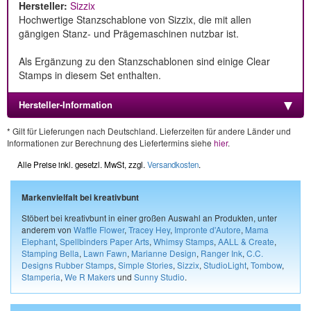
Hersteller:
Sizzix
Hochwertige Stanzschablone von Sizzix, die mit allen
gängigen Stanz- und Prägemaschinen nutzbar ist.
Als Ergänzung zu den Stanzschablonen sind einige Clear
Stamps in diesem Set enthalten.
Hersteller-Information
* Gilt für Lieferungen nach Deutschland. Lieferzeiten für andere Länder und
Informationen zur Berechnung des Liefertermins siehe
hier
.
Alle Preise inkl. gesetzl. MwSt, zzgl.
Versandkosten
.
Markenvielfalt bei kreativbunt
Stöbert bei kreativbunt in einer großen Auswahl an Produkten, unter
anderem von
Waffle Flower
,
Tracey Hey
,
Impronte d'Autore
,
Mama
Elephant
,
Spellbinders Paper Arts
,
Whimsy Stamps
,
AALL & Create
,
Stamping Bella
,
Lawn Fawn
,
Marianne Design
,
Ranger Ink
,
C.C.
Designs Rubber Stamps
,
Simple Stories
,
Sizzix
,
StudioLight
,
Tombow
,
Stamperia
,
We R Makers
und
Sunny Studio
.