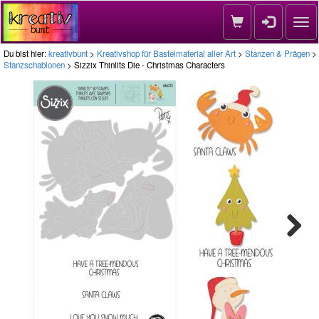
Nav
Du bist hier:
kreativbunt
>
Kreativshop für Bastelmaterial aller Art
>
Stanzen & Prägen
>
Stanzschablonen
> Sizzix Thinlits Die - Christmas Characters
Next