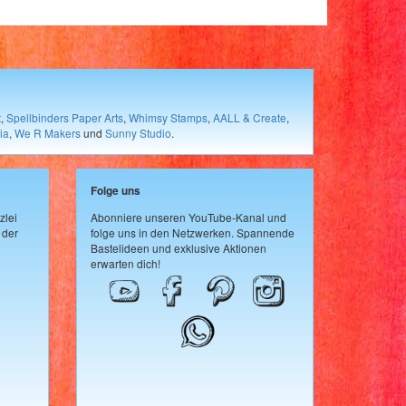
t
,
Spellbinders Paper Arts
,
Whimsy Stamps
,
AALL & Create
,
ia
,
We R Makers
und
Sunny Studio
.
Folge uns
zlei
Abonniere unseren YouTube-Kanal und
 der
folge uns in den Netzwerken. Spannende
Bastelideen und exklusive Aktionen
erwarten dich!