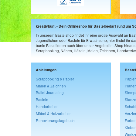
kreativbunt - Dein Onlineshop für Bastelbedarf rund um S
In unserem Bastelshop findet ihr eine große Auswahl an Bast
Jugendlichen oder Basteln für Erwachsene, hier findet ihr d
bunte Bastelideen auch über unser Angebot im Shop hinaus a
Scrapbooking, Nähen, Häkeln, Malen, Zeichnen, Handwerke
Anleitungen
Baste
Scrapbooking & Papier
Papier
Malen & Zeichnen
Planer
Bullet Journaling
Stemp
Basteln
Stanze
Handarbeiten
Schab
Möbel & Holzarbeiten
Verzie
Renovierungstagebuch
Farben
Kleber
Werkz