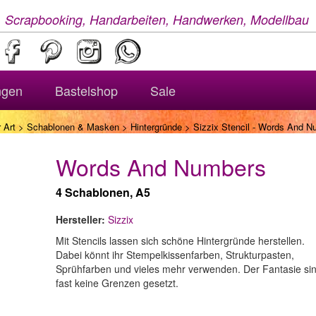
, Scrapbooking, Handarbeiten, Handwerken, Modellbau
ngen
Bastelshop
Sale
 Art
>
Schablonen & Masken
>
Hintergründe
> Sizzix Stencil - Words And N
Words And Numbers
4 Schablonen, A5
Hersteller:
Sizzix
Mit Stencils lassen sich schöne Hintergründe herstellen.
Dabei könnt ihr Stempelkissenfarben, Strukturpasten,
Sprühfarben und vieles mehr verwenden. Der Fantasie si
fast keine Grenzen gesetzt.