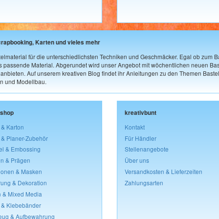
crapbooking, Karten und vieles mehr
elmaterial für die unterschiedlichsten Techniken und Geschmäcker. Egal ob zum Ba
as passende Material. Abgerundet wird unser Angebot mit wöchentlichen neuen Bast
nbieten. Auf unserem kreativen Blog findet ihr Anleitungen zu den Themen Bastel
n und Modellbau.
lshop
kreativbunt
 & Karton
Kontakt
 & Planer-Zubehör
Für Händler
el & Embossing
Stellenangebote
n & Prägen
Über uns
lonen & Masken
Versandkosten & Lieferzeiten
rung & Dekoration
Zahlungsarten
 & Mixed Media
 & Klebebänder
eug & Aufbewahrung