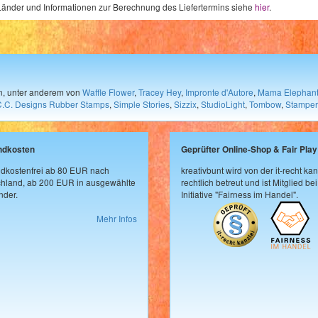
e Länder und Informationen zur Berechnung des Liefertermins siehe
hier
.
en, unter anderem von
Waffle Flower
,
Tracey Hey
,
Impronte d'Autore
,
Mama Elephan
C.C. Designs Rubber Stamps
,
Simple Stories
,
Sizzix
,
StudioLight
,
Tombow
,
Stamper
ndkosten
Geprüfter Online-Shop & Fair Play
dkostenfrei ab 80 EUR nach
kreativbunt wird von der it-recht kan
hland, ab 200 EUR in ausgewählte
rechtlich betreut und ist Mitglied bei
der.
Initiative "Fairness im Handel".
Mehr Infos