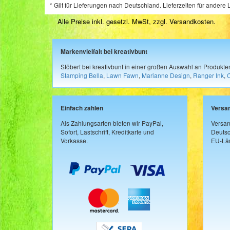
* Gilt für Lieferungen nach Deutschland. Lieferzeiten für ander
Alle Preise inkl. gesetzl. MwSt, zzgl.
Versandkosten
.
Markenvielfalt bei kreativbunt
Stöbert bei kreativbunt in einer großen Auswahl an Produkt
Stamping Bella
,
Lawn Fawn
,
Marianne Design
,
Ranger Ink
,
Einfach zahlen
Versa
Als Zahlungsarten bieten wir PayPal,
Versan
Sofort, Lastschrift, Kreditkarte und
Deutsc
Vorkasse.
EU-Län