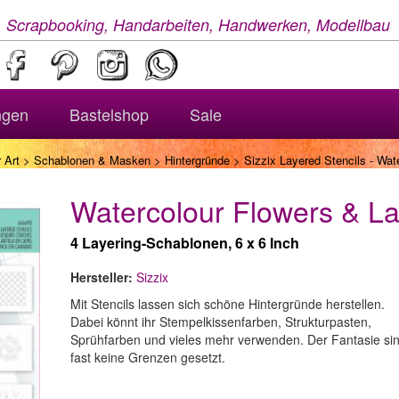
, Scrapbooking, Handarbeiten, Handwerken, Modellbau
ngen
Bastelshop
Sale
 Art
>
Schablonen & Masken
>
Hintergründe
> Sizzix Layered Stencils - Wate
Watercolour Flowers & La
4 Layering-Schablonen, 6 x 6 Inch
Hersteller:
Sizzix
Mit Stencils lassen sich schöne Hintergründe herstellen.
Dabei könnt ihr Stempelkissenfarben, Strukturpasten,
Sprühfarben und vieles mehr verwenden. Der Fantasie si
fast keine Grenzen gesetzt.