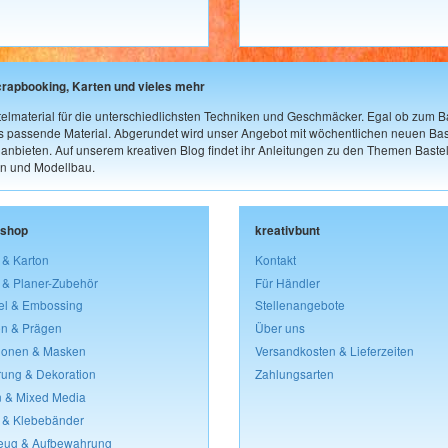
crapbooking, Karten und vieles mehr
elmaterial für die unterschiedlichsten Techniken und Geschmäcker. Egal ob zum Ba
as passende Material. Abgerundet wird unser Angebot mit wöchentlichen neuen Bast
nbieten. Auf unserem kreativen Blog findet ihr Anleitungen zu den Themen Bastel
n und Modellbau.
lshop
kreativbunt
 & Karton
Kontakt
 & Planer-Zubehör
Für Händler
el & Embossing
Stellenangebote
n & Prägen
Über uns
lonen & Masken
Versandkosten & Lieferzeiten
rung & Dekoration
Zahlungsarten
 & Mixed Media
 & Klebebänder
eug & Aufbewahrung