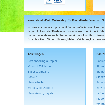
kreativbunt - Dein Onlineshop für Bastelbedarf rund um S
In unserem Bastelshop findet ihr eine große Auswahl an Bast
Jugendlichen oder Basteln für Erwachsene, hier findet ihr d
bunte Bastelideen auch über unser Angebot im Shop hinaus a
Scrapbooking, Nähen, Häkeln, Malen, Zeichnen, Handwerke
Anleitungen
Baste
Scrapbooking & Papier
Papier
Malen & Zeichnen
Planer
Bullet Journaling
Stemp
Basteln
Stanze
Handarbeiten
Schab
Möbel & Holzarbeiten
Verzie
Renovierungstagebuch
Farben
Kleber
Werkz