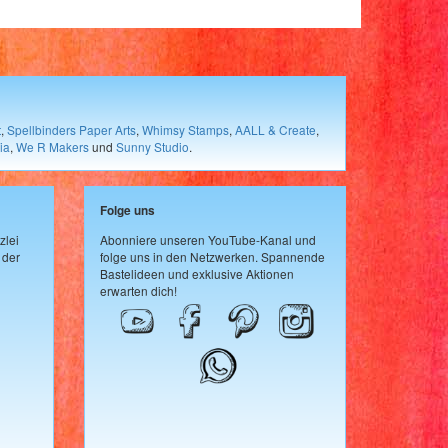
t
,
Spellbinders Paper Arts
,
Whimsy Stamps
,
AALL & Create
,
ia
,
We R Makers
und
Sunny Studio
.
Folge uns
zlei
Abonniere unseren YouTube-Kanal und
 der
folge uns in den Netzwerken. Spannende
Bastelideen und exklusive Aktionen
erwarten dich!