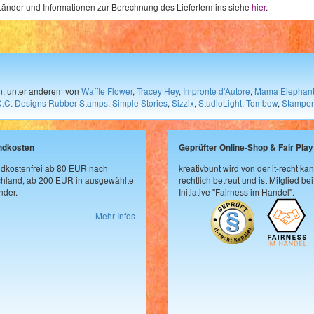
e Länder und Informationen zur Berechnung des Liefertermins siehe
hier
.
en, unter anderem von
Waffle Flower
,
Tracey Hey
,
Impronte d'Autore
,
Mama Elephan
C.C. Designs Rubber Stamps
,
Simple Stories
,
Sizzix
,
StudioLight
,
Tombow
,
Stamper
ndkosten
Geprüfter Online-Shop & Fair Play
dkostenfrei ab 80 EUR nach
kreativbunt wird von der it-recht kan
hland, ab 200 EUR in ausgewählte
rechtlich betreut und ist Mitglied bei
der.
Initiative "Fairness im Handel".
Mehr Infos