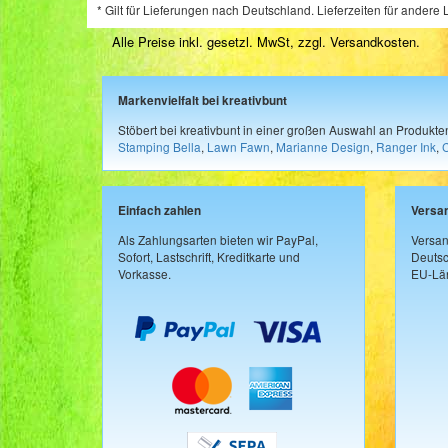
* Gilt für Lieferungen nach Deutschland. Lieferzeiten für ander
Alle Preise inkl. gesetzl. MwSt, zzgl.
Versandkosten
.
Markenvielfalt bei kreativbunt
Stöbert bei kreativbunt in einer großen Auswahl an Produkt
Stamping Bella
,
Lawn Fawn
,
Marianne Design
,
Ranger Ink
,
Einfach zahlen
Versa
Als Zahlungsarten bieten wir PayPal,
Versan
Sofort, Lastschrift, Kreditkarte und
Deutsc
Vorkasse.
EU-Län