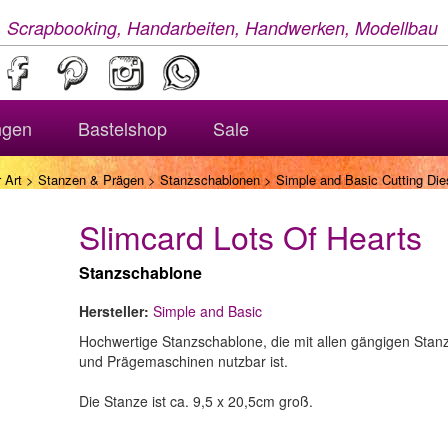
, Scrapbooking, Handarbeiten, Handwerken, Modellbau
ngen
Bastelshop
Sale
 Art
>
Stanzen & Prägen
>
Stanzschablonen
> Simple and Basic Cutting Dies
Slimcard Lots Of Hearts
Stanzschablone
Hersteller:
Simple and Basic
Hochwertige Stanzschablone, die mit allen gängigen Stan
und Prägemaschinen nutzbar ist.
Die Stanze ist ca. 9,5 x 20,5cm groß.