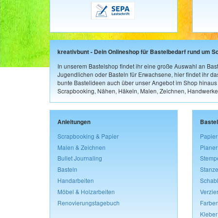
kreativbunt - Dein Onlineshop für Bastelbedarf rund um S
In unserem Bastelshop findet ihr eine große Auswahl an Bast
Jugendlichen oder Basteln für Erwachsene, hier findet ihr d
bunte Bastelideen auch über unser Angebot im Shop hinaus a
Scrapbooking, Nähen, Häkeln, Malen, Zeichnen, Handwerke
Anleitungen
Baste
Scrapbooking & Papier
Papier
Malen & Zeichnen
Planer
Bullet Journaling
Stemp
Basteln
Stanze
Handarbeiten
Schab
Möbel & Holzarbeiten
Verzie
Renovierungstagebuch
Farben
Kleber