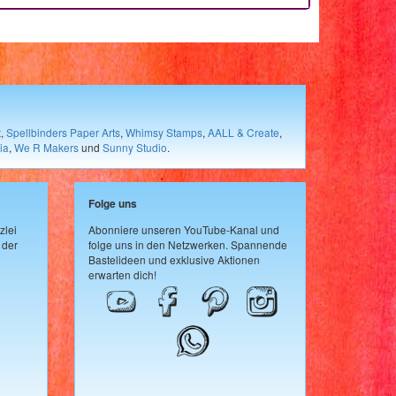
t
,
Spellbinders Paper Arts
,
Whimsy Stamps
,
AALL & Create
,
ia
,
We R Makers
und
Sunny Studio
.
Folge uns
zlei
Abonniere unseren YouTube-Kanal und
 der
folge uns in den Netzwerken. Spannende
Bastelideen und exklusive Aktionen
erwarten dich!