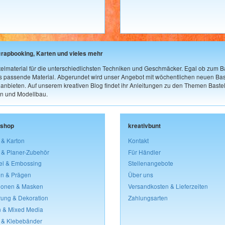
crapbooking, Karten und vieles mehr
elmaterial für die unterschiedlichsten Techniken und Geschmäcker. Egal ob zum Ba
as passende Material. Abgerundet wird unser Angebot mit wöchentlichen neuen Bast
nbieten. Auf unserem kreativen Blog findet ihr Anleitungen zu den Themen Bastel
n und Modellbau.
lshop
kreativbunt
 & Karton
Kontakt
 & Planer-Zubehör
Für Händler
el & Embossing
Stellenangebote
n & Prägen
Über uns
lonen & Masken
Versandkosten & Lieferzeiten
rung & Dekoration
Zahlungsarten
 & Mixed Media
 & Klebebänder