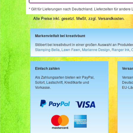
* Gilt für Lieferungen nach Deutschland. Lieferzeiten für ander
Alle Preise inkl. gesetzl. MwSt, zzgl.
Versandkosten
.
Markenvielfalt bei kreativbunt
Stöbert bei kreativbunt in einer großen Auswahl an Produkt
Stamping Bella
,
Lawn Fawn
,
Marianne Design
,
Ranger Ink
,
Einfach zahlen
Versa
Als Zahlungsarten bieten wir PayPal,
Versan
Sofort, Lastschrift, Kreditkarte und
Deutsc
Vorkasse.
EU-Län