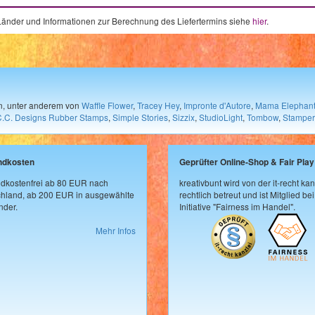
e Länder und Informationen zur Berechnung des Liefertermins siehe
hier
.
en, unter anderem von
Waffle Flower
,
Tracey Hey
,
Impronte d'Autore
,
Mama Elephan
C.C. Designs Rubber Stamps
,
Simple Stories
,
Sizzix
,
StudioLight
,
Tombow
,
Stamper
ndkosten
Geprüfter Online-Shop & Fair Play
dkostenfrei ab 80 EUR nach
kreativbunt wird von der it-recht kan
hland, ab 200 EUR in ausgewählte
rechtlich betreut und ist Mitglied bei
der.
Initiative "Fairness im Handel".
Mehr Infos