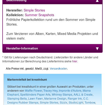
Hersteller:
Simple Stories
Kollektion:
Summer Snapshots
Fröhliche Papierkollektion rund um den Sommer von Simple
Stories.
Zum Verzieren von Alben, Karten, Mixed Media Projekten und
vielem mehr.
Hersteller-Information
* Gilt für Lieferungen nach Deutschland. Lieferzeiten für andere Länder und
Informationen zur Berechnung des Liefertermins siehe
hier
.
Alle Preise inkl. gesetzl. MwSt, zzgl.
Versandkosten
.
Markenvielfalt bei kreativbunt
Stöbert bei kreativbunt in einer großen Auswahl an Produkten, unter
anderem von
Waffle Flower
,
Tracey Hey
,
Impronte d'Autore
,
Mama
Elephant
,
Spellbinders Paper Arts
,
Whimsy Stamps
,
AALL & Create
,
Stamping Bella
,
Lawn Fawn
,
Marianne Design
,
Ranger Ink
,
C.C.
Designs Rubber Stamps
,
Simple Stories
,
Sizzix
,
StudioLight
,
Tombow
,