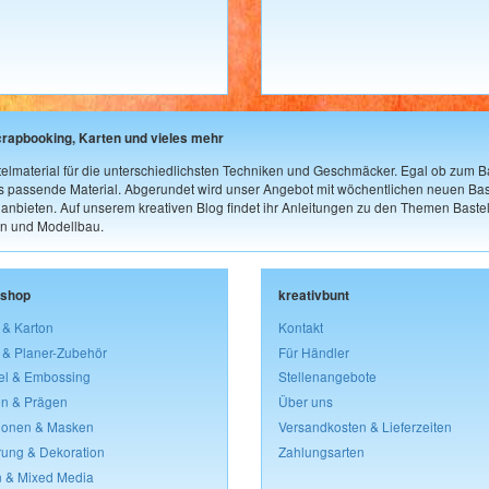
crapbooking, Karten und vieles mehr
elmaterial für die unterschiedlichsten Techniken und Geschmäcker. Egal ob zum Ba
as passende Material. Abgerundet wird unser Angebot mit wöchentlichen neuen Bast
nbieten. Auf unserem kreativen Blog findet ihr Anleitungen zu den Themen Bastel
n und Modellbau.
lshop
kreativbunt
 & Karton
Kontakt
 & Planer-Zubehör
Für Händler
el & Embossing
Stellenangebote
n & Prägen
Über uns
lonen & Masken
Versandkosten & Lieferzeiten
rung & Dekoration
Zahlungsarten
 & Mixed Media