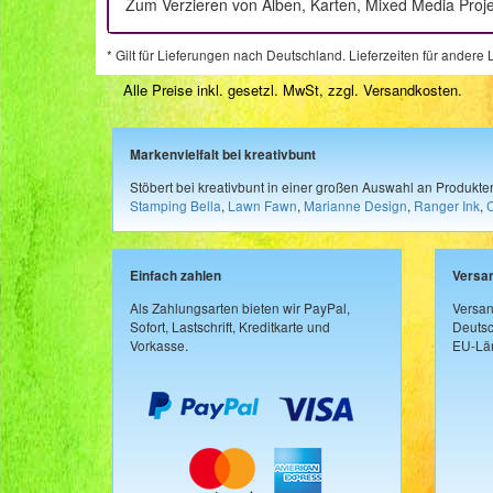
Zum Verzieren von Alben, Karten, Mixed Media Proj
* Gilt für Lieferungen nach Deutschland. Lieferzeiten für ander
Alle Preise inkl. gesetzl. MwSt, zzgl.
Versandkosten
.
Markenvielfalt bei kreativbunt
Stöbert bei kreativbunt in einer großen Auswahl an Produkt
Stamping Bella
,
Lawn Fawn
,
Marianne Design
,
Ranger Ink
,
Einfach zahlen
Versa
Als Zahlungsarten bieten wir PayPal,
Versan
Sofort, Lastschrift, Kreditkarte und
Deutsc
Vorkasse.
EU-Län