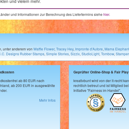
ekten und vielem mehr.
e Länder und Informationen zur Berechnung des Liefertermins siehe
hier
.
en, unter anderem von
Waffle Flower
,
Tracey Hey
,
Impronte d'Autore
,
Mama Elephan
C.C. Designs Rubber Stamps
,
Simple Stories
,
Sizzix
,
StudioLight
,
Tombow
,
Stamper
ndkosten
Geprüfter Online-Shop & Fair Play
dkostenfrei ab 80 EUR nach
kreativbunt wird von der it-recht kan
hland, ab 200 EUR in ausgewählte
rechtlich betreut und ist Mitglied bei
der.
Initiative "Fairness im Handel".
Mehr Infos