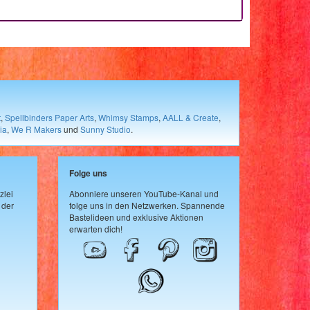
t
,
Spellbinders Paper Arts
,
Whimsy Stamps
,
AALL & Create
,
ia
,
We R Makers
und
Sunny Studio
.
Folge uns
zlei
Abonniere unseren YouTube-Kanal und
 der
folge uns in den Netzwerken. Spannende
Bastelideen und exklusive Aktionen
erwarten dich!