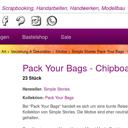
, Scrapbooking, Handarbeiten, Handwerken, Modellbau
ngen
Bastelshop
Sale
 Art
>
Verzierung & Dekoration
>
Sticker
> Simple Stories Pack Your Bags - 
Pack Your Bags - Chipboa
23 Stück
Hersteller:
Simple Stories
Kollektion:
Pack Your Bags
Bei "Pack Your Bags" handelt es sich um eine bunte Reise
Kollektion von Simple Stories. Die Motive sind eher neutral
gehalten.