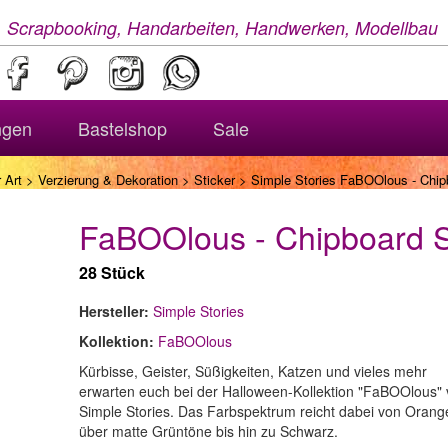
, Scrapbooking, Handarbeiten, Handwerken, Modellbau
ngen
Bastelshop
Sale
 Art
>
Verzierung & Dekoration
>
Sticker
> Simple Stories FaBOOlous - Chip
FaBOOlous - Chipboard S
28 Stück
Hersteller:
Simple Stories
Kollektion:
FaBOOlous
Kürbisse, Geister, Süßigkeiten, Katzen und vieles mehr
erwarten euch bei der Halloween-Kollektion "FaBOOlous"
Simple Stories. Das Farbspektrum reicht dabei von Orang
über matte Grüntöne bis hin zu Schwarz.