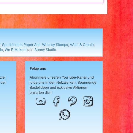
t
,
Spellbinders Paper Arts
,
Whimsy Stamps
,
AALL & Create
,
ia
,
We R Makers
und
Sunny Studio
.
Folge uns
zlei
Abonniere unseren YouTube-Kanal und
 der
folge uns in den Netzwerken. Spannende
Bastelideen und exklusive Aktionen
erwarten dich!