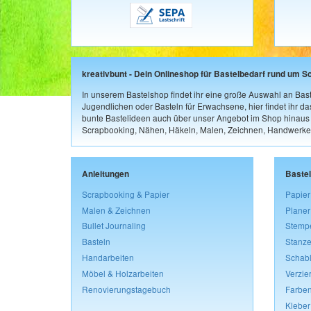
kreativbunt - Dein Onlineshop für Bastelbedarf rund um S
In unserem Bastelshop findet ihr eine große Auswahl an Bast
Jugendlichen oder Basteln für Erwachsene, hier findet ihr d
bunte Bastelideen auch über unser Angebot im Shop hinaus a
Scrapbooking, Nähen, Häkeln, Malen, Zeichnen, Handwerke
Anleitungen
Baste
Scrapbooking & Papier
Papier
Malen & Zeichnen
Planer
Bullet Journaling
Stemp
Basteln
Stanze
Handarbeiten
Schab
Möbel & Holzarbeiten
Verzie
Renovierungstagebuch
Farben
Kleber