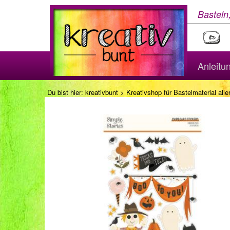
Basteln
Anleitu
Du bist hier:
kreativbunt
>
Kreativshop für Bastelmaterial aller