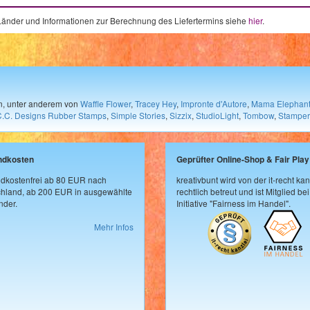
e Länder und Informationen zur Berechnung des Liefertermins siehe
hier
.
en, unter anderem von
Waffle Flower
,
Tracey Hey
,
Impronte d'Autore
,
Mama Elephan
C.C. Designs Rubber Stamps
,
Simple Stories
,
Sizzix
,
StudioLight
,
Tombow
,
Stamper
ndkosten
Geprüfter Online-Shop & Fair Play
dkostenfrei ab 80 EUR nach
kreativbunt wird von der it-recht kan
hland, ab 200 EUR in ausgewählte
rechtlich betreut und ist Mitglied bei
der.
Initiative "Fairness im Handel".
Mehr Infos