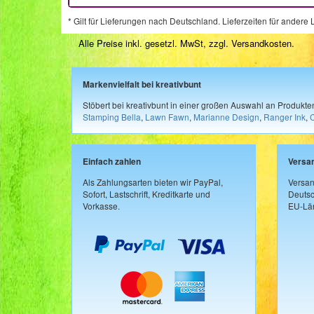
* Gilt für Lieferungen nach Deutschland. Lieferzeiten für ander
Alle Preise inkl. gesetzl. MwSt, zzgl.
Versandkosten
.
Markenvielfalt bei kreativbunt
Stöbert bei kreativbunt in einer großen Auswahl an Produkt
Stamping Bella
,
Lawn Fawn
,
Marianne Design
,
Ranger Ink
,
Einfach zahlen
Versa
Als Zahlungsarten bieten wir PayPal,
Versan
Sofort, Lastschrift, Kreditkarte und
Deutsc
Vorkasse.
EU-Län