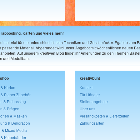
crapbooking, Karten und vieles mehr
elmaterial für die unterschiedlichsten Techniken und Geschmäcker. Egal ob zum Ba
as passende Material. Abgerundet wird unser Angebot mit wöchentlichen neuen Bast
nbieten. Auf unserem kreativen Blog findet ihr Anleitungen zu den Themen Bastel
n und Modellbau.
lshop
kreativbunt
 & Karton
Kontakt
 & Planer-Zubehör
Für Händler
el & Embossing
Stellenangebote
n & Prägen
Über uns
lonen & Masken
Versandkosten & Lieferzeiten
rung & Dekoration
Zahlungsarten
 & Mixed Media
 & Klebebänder