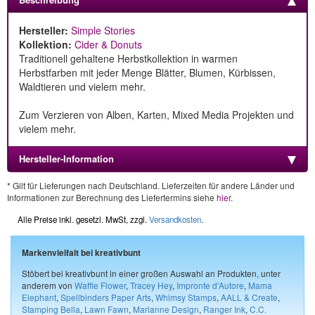
Hersteller:
Simple Stories
Kollektion:
Cider & Donuts
Traditionell gehaltene Herbstkollektion in warmen
Herbstfarben mit jeder Menge Blätter, Blumen, Kürbissen,
Waldtieren und vielem mehr.
Zum Verzieren von Alben, Karten, Mixed Media Projekten und
vielem mehr.
Hersteller-Information
* Gilt für Lieferungen nach Deutschland. Lieferzeiten für andere Länder und
Informationen zur Berechnung des Liefertermins siehe
hier
.
Alle Preise inkl. gesetzl. MwSt, zzgl.
Versandkosten
.
Markenvielfalt bei kreativbunt
Stöbert bei kreativbunt in einer großen Auswahl an Produkten, unter
anderem von
Waffle Flower
,
Tracey Hey
,
Impronte d'Autore
,
Mama
Elephant
,
Spellbinders Paper Arts
,
Whimsy Stamps
,
AALL & Create
,
Stamping Bella
,
Lawn Fawn
,
Marianne Design
,
Ranger Ink
,
C.C.