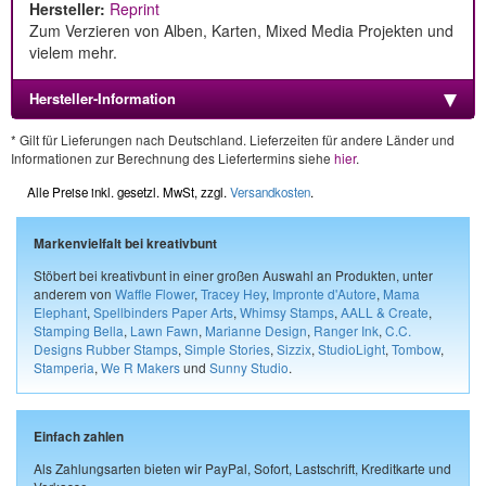
Hersteller:
Reprint
Zum Verzieren von Alben, Karten, Mixed Media Projekten und
vielem mehr.
Hersteller-Information
* Gilt für Lieferungen nach Deutschland. Lieferzeiten für andere Länder und
Informationen zur Berechnung des Liefertermins siehe
hier
.
Alle Preise inkl. gesetzl. MwSt, zzgl.
Versandkosten
.
Markenvielfalt bei kreativbunt
Stöbert bei kreativbunt in einer großen Auswahl an Produkten, unter
anderem von
Waffle Flower
,
Tracey Hey
,
Impronte d'Autore
,
Mama
Elephant
,
Spellbinders Paper Arts
,
Whimsy Stamps
,
AALL & Create
,
Stamping Bella
,
Lawn Fawn
,
Marianne Design
,
Ranger Ink
,
C.C.
Designs Rubber Stamps
,
Simple Stories
,
Sizzix
,
StudioLight
,
Tombow
,
Stamperia
,
We R Makers
und
Sunny Studio
.
Einfach zahlen
Als Zahlungsarten bieten wir PayPal, Sofort, Lastschrift, Kreditkarte und