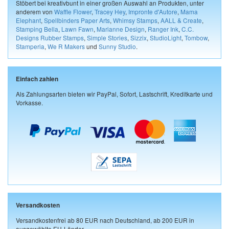
Stöbert bei kreativbunt in einer großen Auswahl an Produkten, unter
anderem von
Waffle Flower
,
Tracey Hey
,
Impronte d'Autore
,
Mama
Elephant
,
Spellbinders Paper Arts
,
Whimsy Stamps
,
AALL & Create
,
Stamping Bella
,
Lawn Fawn
,
Marianne Design
,
Ranger Ink
,
C.C.
Designs Rubber Stamps
,
Simple Stories
,
Sizzix
,
StudioLight
,
Tombow
,
Stamperia
,
We R Makers
und
Sunny Studio
.
Einfach zahlen
Als Zahlungsarten bieten wir PayPal, Sofort, Lastschrift, Kreditkarte und
Vorkasse.
Versandkosten
Versandkostenfrei ab 80 EUR nach Deutschland, ab 200 EUR in
ausgewählte EU-Länder.