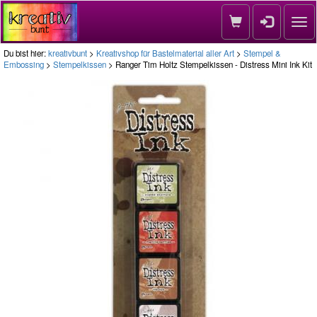
Nav
Du bist hier:
kreativbunt
>
Kreativshop für Bastelmaterial aller Art
>
Stempel &
Embossing
>
Stempelkissen
> Ranger Tim Holtz Stempelkissen - Distress Mini Ink Kit