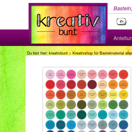
Basteln
Anleitu
Du bist hier:
kreativbunt
>
Kreativshop für Bastelmaterial aller