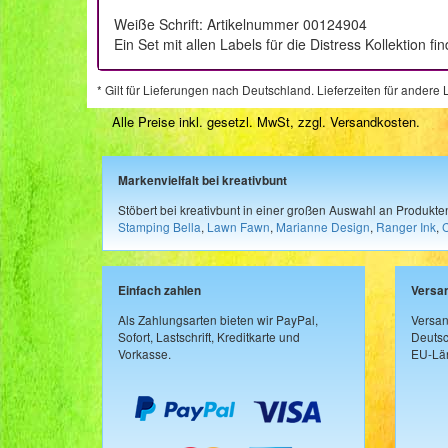
Weiße Schrift: Artikelnummer 00124904
Ein Set mit allen Labels für die Distress Kollektion
* Gilt für Lieferungen nach Deutschland. Lieferzeiten für ander
Alle Preise inkl. gesetzl. MwSt, zzgl.
Versandkosten
.
Markenvielfalt bei kreativbunt
Stöbert bei kreativbunt in einer großen Auswahl an Produkt
Stamping Bella
,
Lawn Fawn
,
Marianne Design
,
Ranger Ink
,
Einfach zahlen
Versa
Als Zahlungsarten bieten wir PayPal,
Versan
Sofort, Lastschrift, Kreditkarte und
Deutsc
Vorkasse.
EU-Län