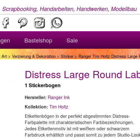
, Scrapbooking, Handarbeiten, Handwerken, Modellbau
ngen
Bastelshop
Sale
 Art
>
Verzierung & Dekoration
>
Sticker
> Ranger Tim Holtz Distress Large 
Distress Large Round Lab
1 Stickerbogen
Hersteller:
Ranger Ink
Kollektion:
Tim Holtz
Etikettenbögen in der perfekt abgestimmten Distress-
Farbpalette mit charakteristischen Farbbezeichnungen.
Jedes Etikettenmotiv ist mit weißem oder schwarzem
Farbdruck erhältlich und passt somit zu jedem Studio-Loo