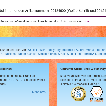
 findet ihr unter den Artikelnummern: 00124900 (Weiße Schrift) und 0012
e Länder und Informationen zur Berechnung des Liefertermins siehe
hier
.
en, unter anderem von
Waffle Flower
,
Tracey Hey
,
Impronte d'Autore
,
Mama Elephan
C.C. Designs Rubber Stamps
,
Simple Stories
,
Sizzix
,
StudioLight
,
Tombow
,
Stamper
ndkosten
Geprüfter Online-Shop & Fair Play
dkostenfrei ab 80 EUR nach
kreativbunt wird von der it-recht kan
hland, ab 200 EUR in ausgewählte
rechtlich betreut und ist Mitglied bei
der.
Initiative "Fairness im Handel".
Mehr Infos