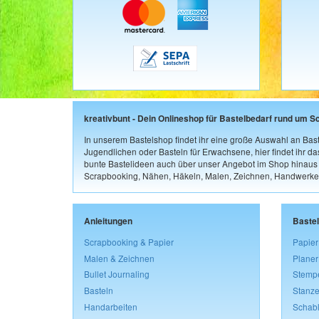
kreativbunt - Dein Onlineshop für Bastelbedarf rund um S
In unserem Bastelshop findet ihr eine große Auswahl an Bast
Jugendlichen oder Basteln für Erwachsene, hier findet ihr d
bunte Bastelideen auch über unser Angebot im Shop hinaus a
Scrapbooking, Nähen, Häkeln, Malen, Zeichnen, Handwerke
Anleitungen
Baste
Scrapbooking & Papier
Papier
Malen & Zeichnen
Planer
Bullet Journaling
Stemp
Basteln
Stanze
Handarbeiten
Schab