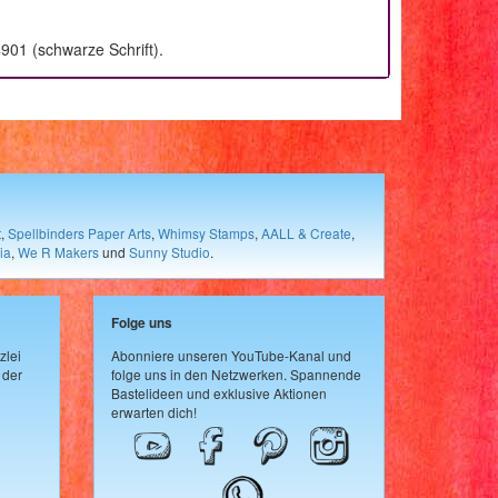
4901 (schwarze Schrift).
t
,
Spellbinders Paper Arts
,
Whimsy Stamps
,
AALL & Create
,
ia
,
We R Makers
und
Sunny Studio
.
Folge uns
zlei
Abonniere unseren YouTube-Kanal und
 der
folge uns in den Netzwerken. Spannende
Bastelideen und exklusive Aktionen
erwarten dich!