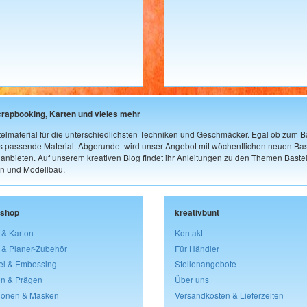
crapbooking, Karten und vieles mehr
elmaterial für die unterschiedlichsten Techniken und Geschmäcker. Egal ob zum Ba
as passende Material. Abgerundet wird unser Angebot mit wöchentlichen neuen Bast
nbieten. Auf unserem kreativen Blog findet ihr Anleitungen zu den Themen Bastel
n und Modellbau.
lshop
kreativbunt
 & Karton
Kontakt
 & Planer-Zubehör
Für Händler
el & Embossing
Stellenangebote
n & Prägen
Über uns
lonen & Masken
Versandkosten & Lieferzeiten